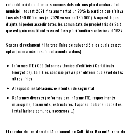
rehabilitació dels elements comuns dels edificis plurifamiliars del
municipi i aquest 2021 n’ha augmentat un 20% la partida que s’eleva
fins als 190.000 euros (el 2020 va ser de 160.000). A aquest tipus
d’ajuts hi poden accedir totes les comunitats de propietaris de Salt
que estiguin constituïdes en edificis plurifamiliars anteriors al 1987.
Segons el reglament hi ha tres línies de subvenció a les quals es pot
optar (com a màxim se’n pot accedir a dues):
Informes ITE i CEE (Informes tècnics d’edificis i Certificats
Energètics). La ITE és condició prèvia per obtenir qualsevol de les
altres línies
Adequació instal·lacions existents i de seguretat
Reformes diverses (reformes per informe ITE, requeriments
municipals, fonaments, estructures, façanes, balcons i cobertes,
instal·lacions comunes, ascensors,…)
El regidor de Territori de l’Ajuntament de Salt,
Àlex Barceló
, recorda