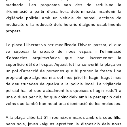
matinada. Les propostes
van des de reduir-ne la
il·luminació a partir d’una hora determinada, mantenir la
vigilància policial
amb un vehicle de servei, accions de
mediació, o la reducció dels horaris d’alguns establiments
propers.
La plaça Llibertat va ser modificada l’hivern passat, el que
va suposar la creació de nous espais i l’eliminació
d’obstacles arquitectònics que han incrementat la
superfície útil de l’espai. Aquest fet ha convertit la plaça en
un pol d’atracció de persones que hi prenen la fresca i ha
propiciat que algunes nits del mes juliol hi hagin hagut més
de deu trucades de queixa a la policia local. La vigilància
policial ha fet que actualment les queixes s’hagin reduït a
una o dues per nit, fet que coincideix amb la percepció dels
veïns que també han notat una disminució de les molèsties.
A la plaça Llibertat S’hi reuneixen mares amb els seus fills,
nens sols, joves -alguns aprofiten la disposició dels nous