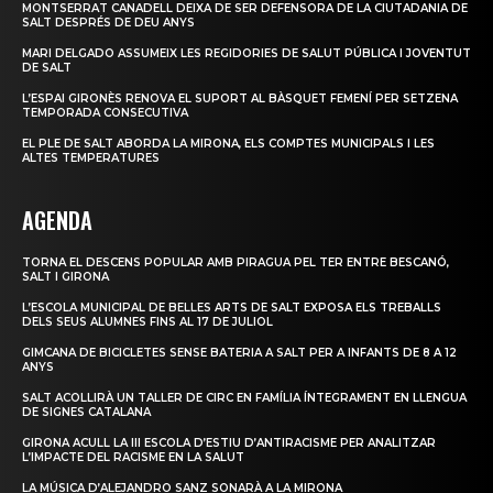
MONTSERRAT CANADELL DEIXA DE SER DEFENSORA DE LA CIUTADANIA DE
SALT DESPRÉS DE DEU ANYS
MARI DELGADO ASSUMEIX LES REGIDORIES DE SALUT PÚBLICA I JOVENTUT
DE SALT
L’ESPAI GIRONÈS RENOVA EL SUPORT AL BÀSQUET FEMENÍ PER SETZENA
TEMPORADA CONSECUTIVA
EL PLE DE SALT ABORDA LA MIRONA, ELS COMPTES MUNICIPALS I LES
ALTES TEMPERATURES
AGENDA
TORNA EL DESCENS POPULAR AMB PIRAGUA PEL TER ENTRE BESCANÓ,
SALT I GIRONA
L’ESCOLA MUNICIPAL DE BELLES ARTS DE SALT EXPOSA ELS TREBALLS
DELS SEUS ALUMNES FINS AL 17 DE JULIOL
GIMCANA DE BICICLETES SENSE BATERIA A SALT PER A INFANTS DE 8 A 12
ANYS
SALT ACOLLIRÀ UN TALLER DE CIRC EN FAMÍLIA ÍNTEGRAMENT EN LLENGUA
DE SIGNES CATALANA
GIRONA ACULL LA III ESCOLA D’ESTIU D’ANTIRACISME PER ANALITZAR
L’IMPACTE DEL RACISME EN LA SALUT
LA MÚSICA D’ALEJANDRO SANZ SONARÀ A LA MIRONA