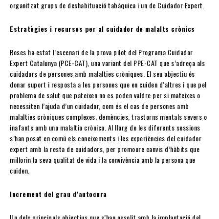
organitzat grups de deshabituació tabàquica i un de Cuidador Expert.
Estratègies i recursos per al cuidador de malalts crònics
Roses ha estat l’escenari de la prova pilot del Programa Cuidador
Expert Catalunya (PCE-CAT), una variant del PPE-CAT que s’adreça als
cuidadors de persones amb malalties cròniques. El seu objectiu és
donar suport i resposta a les persones que en cuiden d’altres i que pel
problema de salut que pateixen no es poden valdre per si mateixes o
necessiten l’ajuda d’un cuidador, com és el cas de persones amb
malalties cròniques complexes, demències, trastorns mentals severs o
inafants amb una malaltia crònica. Al llarg de les diferents sessions
s’han posat en comú els coneixements i les experiències del cuidador
expert amb la resta de cuidadors, per promoure canvis d’hàbits que
millorin la seva qualitat de vida i la convivència amb la persona que
cuiden.
Increment del grau d’autocura
Un dels principals objectius que s’han assolit amb la implantació del