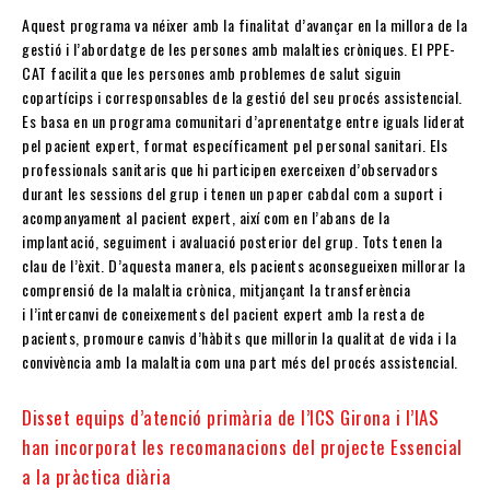
Aquest programa va néixer amb la finalitat d’avançar en la millora de la
gestió i l’abordatge de les persones amb malalties cròniques. El PPE-
CAT facilita que les persones amb problemes de salut siguin
copartícips i corresponsables de la gestió del seu procés assistencial.
Es basa en un programa comunitari d’aprenentatge entre iguals liderat
pel pacient expert, format específicament pel personal sanitari. Els
professionals sanitaris que hi participen exerceixen d’observadors
durant les sessions del grup i tenen un paper cabdal com a suport i
acompanyament al pacient expert, així com en l’abans de la
implantació, seguiment i avaluació posterior del grup. Tots tenen la
clau de l’èxit. D’aquesta manera, els pacients aconsegueixen millorar la
comprensió de la malaltia crònica, mitjançant la transferència
i l’intercanvi de coneixements del pacient expert amb la resta de
pacients, promoure canvis d’hàbits que millorin la qualitat de vida i la
convivència amb la malaltia com una part més del procés assistencial.
Disset equips d’atenció primària de l’ICS Girona i l’IAS
han incorporat les recomanacions del projecte Essencial
a la pràctica diària