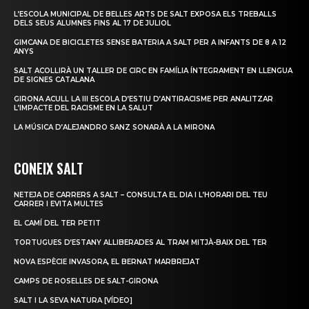
L’ESCOLA MUNICIPAL DE BELLES ARTS DE SALT EXPOSA ELS TREBALLS
DELS SEUS ALUMNES FINS AL 17 DE JULIOL
GIMCANA DE BICICLETES SENSE BATERIA A SALT PER A INFANTS DE 8 A 12
ANYS
SALT ACOLLIRÀ UN TALLER DE CIRC EN FAMÍLIA ÍNTEGRAMENT EN LLENGUA
DE SIGNES CATALANA
GIRONA ACULL LA III ESCOLA D’ESTIU D’ANTIRACISME PER ANALITZAR
L’IMPACTE DEL RACISME EN LA SALUT
LA MÚSICA D’ALEJANDRO SANZ SONARÀ A LA MIRONA
CONEIX SALT
NETEJA DE CARRERS A SALT – CONSULTA EL DIA I L’HORARI DEL TEU
CARRER I EVITA MULTES
EL CAMÍ DEL TER PETIT
TORTUGUES D’ESTANY ALLIBERADES AL TRAM MITJÀ-BAIX DEL TER
NOVA ESPÈCIE INVASORA, EL BERNAT MARBREJAT
CAMPS DE ROSELLES DE SALT-GIRONA
SALT I LA SEVA NATURA [VÍDEO]