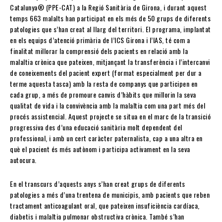
Catalunya® (PPE-CAT) a la Regió Sanitària de Girona, i durant aquest
temps 663 malalts han participat en els més de 50 grups de diferents
patologies que s’han creat al llarg del territori. El programa, implantat
en els equips d’atenció primària de l’ICS Girona i l’IAS, té com a
finalitat millorar la comprensió dels pacients en relació amb la
malaltia crònica que pateixen, mitjançant la transferència i l’intercanvi
de coneixements del pacient expert (format especialment per dur a
terme aquesta tasca) amb la resta de companys que participen en
cada grup, a més de promoure canvis d’hàbits que millorin la seva
qualitat de vida i la convivència amb la malaltia com una part més del
procés assistencial. Aquest projecte se situa en el marc de la transició
progressiva des d’una educació sanitària molt dependent del
professional, i amb un cert caràcter paternalista, cap a una altra en
què el pacient és més autònom i participa activament en la seva
autocura.
En el transcurs d’aquests anys s’han creat grups de diferents
patologies a més d’una trentena de municipis, amb pacients que reben
tractament anticoagulant oral, que pateixen insuficiència cardíaca,
diabetis i malaltia pulmonar obstructiva crònica. També s’han