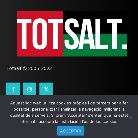
TotSalt © 2005-2023
Aquest lloc web utilitza cookies pròpies i de tercers per a fer
CONTACTE
TOTSALT
AVÍS LEGAL
GALETES
possible, personalitzar i analitzar la navegació, millorant la
qualitat dels serveis. Si prem "Acceptar" s'entén que ha estat
SEO LOCAL
I
PÀGINES WEB GIRONA
ZOOOMWEB
informat i accepta la instal·lació i l'us de les cookies.
ACCEPTAR