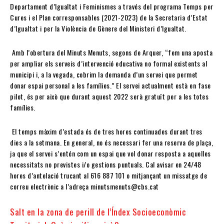
Departament d’Igualtat i Feminismes a través del programa Temps per
Cures i el Plan corresponsables (2021-2023) de la Secretaria d’Estat
d’Igualtat i per la Violència de Gènere del Ministeri d’Igualtat.
Amb l’obertura del Minuts Menuts, segons de Arquer, “fem una aposta
per ampliar els serveis d’intervenció educativa no formal existents al
municipi i, a la vegada, cobrim la demanda d’un servei que permet
donar espai personal a les famílies.” El servei actualment està en fase
pilot, és per això que durant aquest 2022 serà gratuït per a les totes
famílies.
El temps màxim d’estada és de tres hores continuades durant tres
dies a la setmana. En general, no és necessari fer una reserva de plaça,
ja que el servei s’entén com un espai que vol donar resposta a aquelles
necessitats no previstes i/o gestions puntuals. Cal avisar en 24/48
hores d’antelació trucant al 616 887 101 o mitjançant un missatge de
correu electrònic a l’adreça minutsmenuts@cbs.cat
Salt en la zona de perill de l’Índex Socioeconòmic