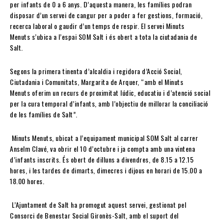
per infants de 0 a 6 anys. D’aquesta manera, les famílies podran
disposar d’un servei de cangur per a poder a fer gestions, formació,
recerca laboral o gaudir d’un temps de respir. El servei Minuts
Menuts s’ubica a l’espai SOM Salt i és obert a tota la ciutadania de
Salt.
Segons la primera tinenta d’alcaldia i regidora d’Acció Social,
Ciutadania i Comunitats, Margarita de Arquer, “amb el Minuts
Menuts oferim un recurs de proximitat lúdic, educatiu i d’atenció social
per la cura temporal d’infants, amb l’objectiu de millorar la conciliació
de les famílies de Salt”.
Minuts Menuts, ubicat a l’equipament municipal SOM Salt al carrer
Anselm Clavé, va obrir el 10 d’octubre i ja compta amb una vintena
d’infants inscrits. És obert de dilluns a divendres, de 8.15 a 12.15
hores, i les tardes de dimarts, dimecres i dijous en horari de 15.00 a
18.00 hores.
L’Ajuntament de Salt ha promogut aquest servei, gestionat pel
Consorci de Benestar Social Gironès-Salt, amb el suport del