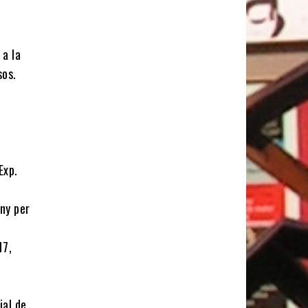
 a la
sos.
Exp.
any per
17,
ial de