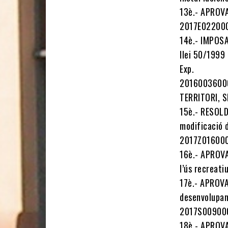
13è.- APROVA
2017E02200
14è.- IMPOSA
llei 50/1999 
Exp.
2016003600
TERRITORI, 
15è.- RESOLDR
modificació d
2017Z01600
16è.- APROVAR
l’ús recreat
17è.- APROVA
desenvolupam
2017S00900
18è.- APROVA