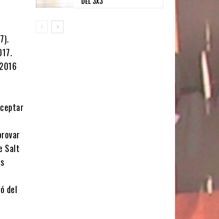
DEL 3X3
7).
017.
/2016
cceptar
provar
e Salt
ts
ó del