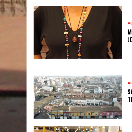
A
M
J
A
S
T