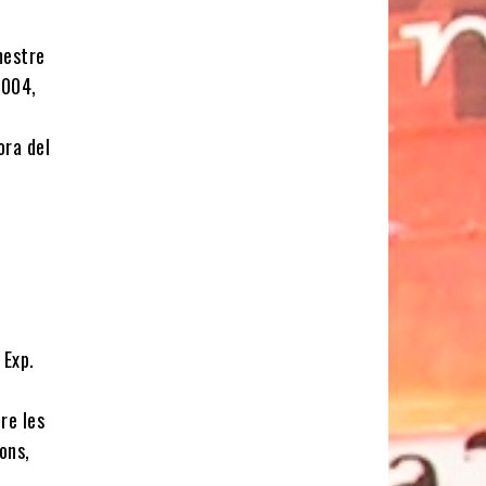
mestre
2004,
ora del
 Exp.
re les
ons,