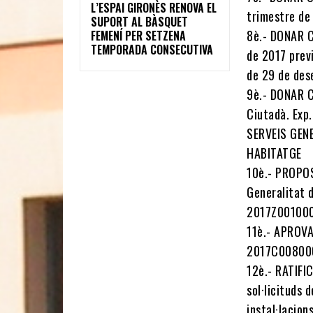
L’ESPAI GIRONÈS RENOVA EL
trimestre de
SUPORT AL BÀSQUET
8è.- DONAR C
FEMENÍ PER SETZENA
TEMPORADA CONSECUTIVA
de 2017 previ
de 29 de de
9è.- DONAR C
Ciutadà. Ex
SERVEIS GEN
HABITATGE
10è.- PROPOS
Generalitat d
2017Z00100
11è.- APROVA
2017C00800
12è.- RATIFIC
sol·licituds 
instal·lacio