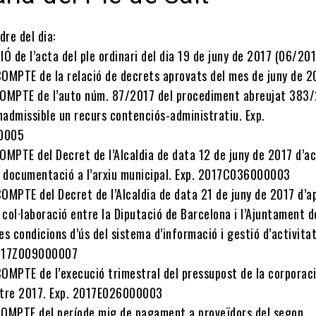
dre del dia:
Ó de l’acta del ple ordinari del dia 19 de juny de 2017 (06/201
OMPTE de la relació de decrets aprovats del mes de juny de 2
OMPTE de l’auto núm. 87/2017 del procediment abreujat 383
nadmissible un recurs contenciós-administratiu. Exp.
0005
OMPTE del Decret de l’Alcaldia de data 12 de juny de 2017 d’a
e documentació a l’arxiu municipal. Exp. 2017C036000003
OMPTE del Decret de l’Alcaldia de data 21 de juny de 2017 d’a
 col·laboració entre la Diputació de Barcelona i l’Ajuntament d
les condicions d’ús del sistema d’informació i gestió d’activita
 2017Z009000007
OMPTE de l’execució trimestral del pressupost de la corporaci
stre 2017. Exp. 2017E026000003
OMPTE del període mig de pagament a proveïdors del segon