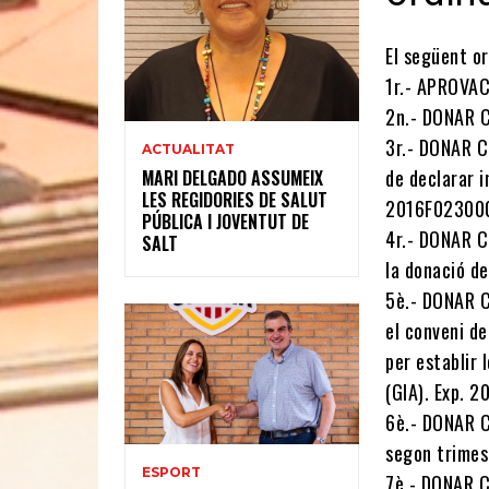
El següent or
1r.- APROVACI
2n.- DONAR C
3r.- DONAR C
ACTUALITAT
de declarar i
MARI DELGADO ASSUMEIX
LES REGIDORIES DE SALUT
2016F02300
PÚBLICA I JOVENTUT DE
4r.- DONAR C
SALT
la donació d
5è.- DONAR C
el conveni de
per establir 
(GIA). Exp.
6è.- DONAR C
segon trime
ESPORT
7è.- DONAR C