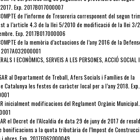
 2017. Exp. 2017B017000007
OMPTE de l’informe de Tresoreria corresponent del segon tri
st a l’article 4.3 de la llei 5/2010 de modificació de la llei 3/
sembre. Exp. 2017B017000006
OMPTE de la memòria d’actuacions de l’any 2016 de la Defens
p. 2017A032000001
ERALS I ECONÒMICS, SERVEIS A LES PERSONES, ACCIÓ SOCIAL I
AR al Departament de Treball, Afers Socials i Famílies de la
e Catalunya les festes de caràcter local per a l’any 2018. Exp.
0001
R inicialment modificacions del Reglament Orgànic Municipal.
0001
AR el Decret de l’Alcaldia de data 29 de juny de 2017 de resold
de bonificacions a la quota tributària de l’Impost de Construcci
ns i obres. Exp. 2017E062000049.