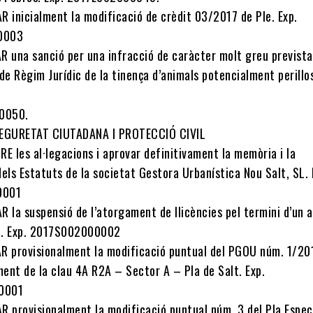
R inicialment la modificació de crèdit 03/2017 de Ple. Exp.
0003
R una sanció per una infracció de caràcter molt greu prevista
de Règim Jurídic de la tinença d’animals potencialment perillo
0050.
SEGURETAT CIUTADANA I PROTECCIÓ CIVIL
E les al·legacions i aprovar definitivament la memòria i la
els Estatuts de la societat Gestora Urbanística Nou Salt, SL. 
0001
 la suspensió de l’atorgament de llicències pel termini d’un 
iu. Exp. 2017S002000002
R provisionalment la modificació puntual del PGOU núm. 1/20
ent de la clau 4A R2A – Sector A – Pla de Salt. Exp.
0001
R provisionalment la modificació puntual núm. 3 del Pla Espec