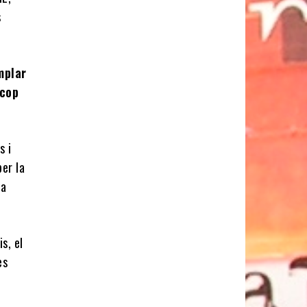
s
mplar
 cop
s i
per la
da
s, el
es