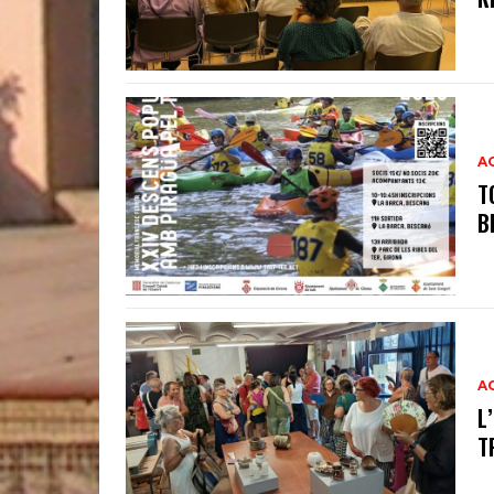
A
T
B
A
L
T