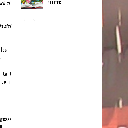
arà el
PETITES
a així
 les
s
antant
í com
tgessa
IL,