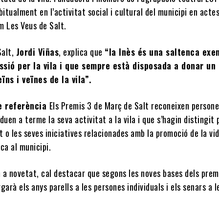
bitualment en l’activitat social i cultural del municipi en acte
m Les Veus de Salt.
Salt,
Jordi Viñas
, explica que
“la Inès és una saltenca exe
ssió per la vila i que sempre està disposada a donar un
ïns i veïnes de la vila”.
e referència
Els Premis 3 de Març de Salt reconeixen persone
duen a terme la seva activitat a la vila i que s’hagin distingit 
t o les seves iniciatives relacionades amb la promoció de la vi
vica al municipi.
 a novetat, cal destacar que segons les noves bases dels premi
garà els anys parells a les persones individuals i els senars a l