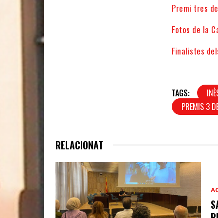
Premi tres d
Fotos de la C
Finalistes del
TAGS:
INÈ
PREMIS 3 D
RELACIONAT
A
S
R