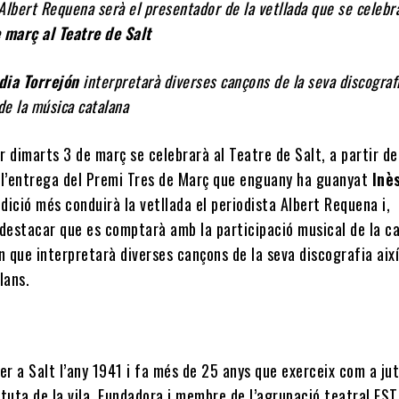
 Albert Requena serà el presentador de la vetllada que se celebr
 març al Teatre de Salt
dia Torrejón
interpretarà diverses cançons de la seva discografi
de la música catalana
 dimarts 3 de març se celebrarà al Teatre de Salt, a partir de
 l’entrega del Premi Tres de Març que enguany ha guanyat
Inè
edició més conduirà la vetllada el periodista Albert Requena i,
 destacar que es comptarà amb la participació musical de la c
n que interpretarà diverses cançons de la seva discografia aix
alans.
er a Salt l’any 1941 i fa més de 25 anys que exerceix com a ju
tuta de la vila. Fundadora i membre de l’agrupació teatral EST