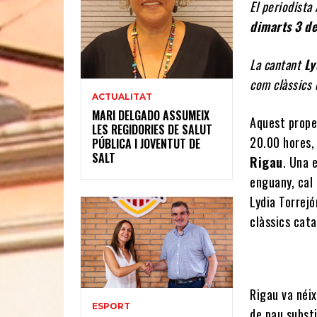
El periodista
dimarts 3 de
La cantant
Ly
com clàssics 
ACTUALITAT
MARI DELGADO ASSUMEIX
Aquest proper
LES REGIDORIES DE SALUT
20.00 hores,
PÚBLICA I JOVENTUT DE
SALT
Rigau
. Una 
enguany, cal
Lydia Torrejó
clàssics cat
Rigau va néix
ESPORT
de pau substi