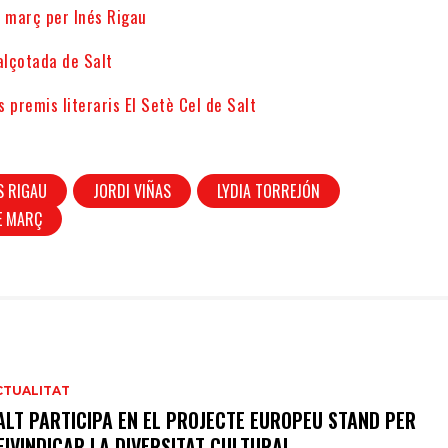
e març per Inés Rigau
alçotada de Salt
s premis literaris El Setè Cel de Salt
S RIGAU
JORDI VIÑAS
LYDIA TORREJÓN
E MARÇ
CTUALITAT
ALT PARTICIPA EN EL PROJECTE EUROPEU STAND PER
EIVINDICAR LA DIVERSITAT CULTURAL