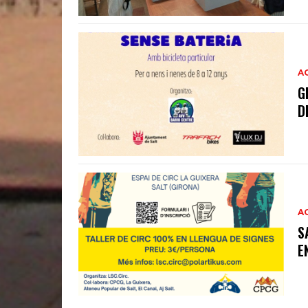
A
G
D
A
S
E