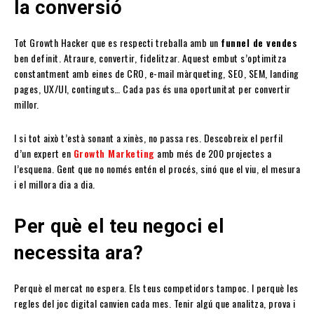
la conversió
Tot Growth Hacker que es respecti treballa amb un
funnel de vendes
ben definit. Atraure, convertir, fidelitzar. Aquest embut s’optimitza
constantment amb eines de CRO, e-mail màrqueting, SEO, SEM, landing
pages, UX/UI, continguts… Cada pas és una oportunitat per convertir
millor.
I si tot això t’està sonant a xinès, no passa res. Descobreix el perfil
d’un expert en
Growth Marketing
amb més de 200 projectes a
l’esquena. Gent que no només entén el procés, sinó que el viu, el mesura
i el millora dia a dia.
Per què el teu negoci el
necessita ara?
Perquè el mercat no espera. Els teus competidors tampoc. I perquè les
regles del joc digital canvien cada mes. Tenir algú que analitza, prova i