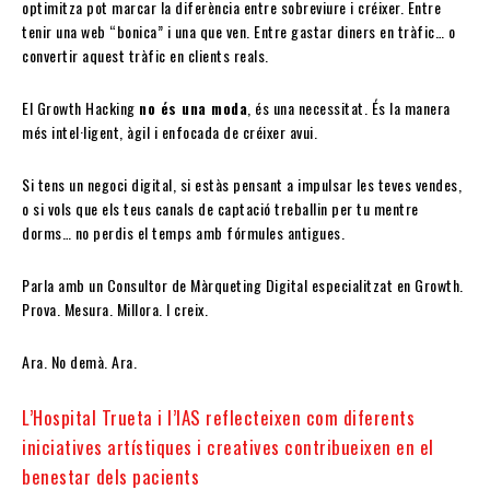
optimitza pot marcar la diferència entre sobreviure i créixer. Entre
tenir una web “bonica” i una que ven. Entre gastar diners en tràfic… o
convertir aquest tràfic en clients reals.
El Growth Hacking
no és una moda
, és una necessitat. És la manera
més intel·ligent, àgil i enfocada de créixer avui.
Si tens un negoci digital, si estàs pensant a impulsar les teves vendes,
o si vols que els teus canals de captació treballin per tu mentre
dorms… no perdis el temps amb fórmules antigues.
Parla amb un Consultor de Màrqueting Digital especialitzat en Growth.
Prova. Mesura. Millora. I creix.
Ara. No demà. Ara.
L’Hospital Trueta i l’IAS reflecteixen com diferents
iniciatives artístiques i creatives contribueixen en el
benestar dels pacients