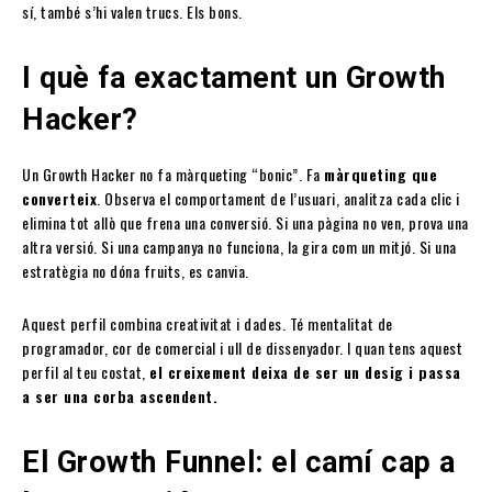
sí, també s’hi valen trucs. Els bons.
I què fa exactament un Growth
Hacker?
Un Growth Hacker no fa màrqueting “bonic”. Fa
màrqueting que
converteix
. Observa el comportament de l’usuari, analitza cada clic i
elimina tot allò que frena una conversió. Si una pàgina no ven, prova una
altra versió. Si una campanya no funciona, la gira com un mitjó. Si una
estratègia no dóna fruits, es canvia.
Aquest perfil combina creativitat i dades. Té mentalitat de
programador, cor de comercial i ull de dissenyador. I quan tens aquest
perfil al teu costat,
el creixement deixa de ser un desig i passa
a ser una corba ascendent.
El Growth Funnel: el camí cap a