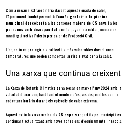
Com a mesura extraordinària davant aquesta onada de calor,
l’Ajuntament també permetrà l’
accés gratuït a la piscina
municipal descoberta
a les persones
majors de 65 anys
i a les
persones amb discapacitat
que ho puguin acreditar, mentre es
mantingui activa l’alerta per calor de Protecció Civil.
L’objectiu és protegir els col·lectius més vulnerables davant unes
temperatures que poden comportar un risc elevat per a la salut.
Una xarxa que continua creixent
La Xarxa de Refugis Climàtics es va posar en marxa l’any 2024 amb la
voluntat d’anar ampliant tant el nombre d’espais disponibles com la
cobertura horària durant els episodis de calor extrema.
Aquest estiu la xarxa arriba als
26 espais
repartits pel municipi i es
continuarà actualitzant amb noves adhesions d’equipaments i negocis.