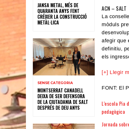
JANSA METAL, MÉS DE
ACN
–
SALT
QUARANTA ANYS FENT
CRÉIXER LA CONSTRUCCIÓ
La conselle
METÀL·LICA
mòduls pref
desenvolupa
afegir que 
definitiu, 
els ingress
[+] Llegir 
SENSE CATEGORIA
FONT: El P
MONTSERRAT CANADELL
DEIXA DE SER DEFENSORA
DE LA CIUTADANIA DE SALT
L’escola Pia 
DESPRÉS DE DEU ANYS
pedagògica
Jornada sobr