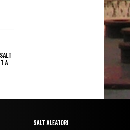
 SALT
NT A
SALT ALEATORI