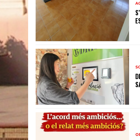
A
S
E
S
D
S
O