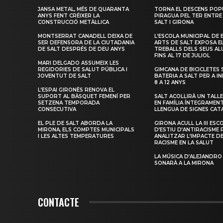
JANSA METAL, MÉS DE QUARANTA
TORNA EL DESCENS POP
ANYS FENT CRÉIXER LA
PIRAGUA PEL TER ENTRE
CONSTRUCCIÓ METÀL·LICA
SALT I GIRONA
MONTSERRAT CANADELL DEIXA DE
L’ESCOLA MUNICIPAL DE 
SER DEFENSORA DE LA CIUTADANIA
ARTS DE SALT EXPOSA E
DE SALT DESPRÉS DE DEU ANYS
TREBALLS DELS SEUS A
FINS AL 17 DE JULIOL
MARI DELGADO ASSUMEIX LES
REGIDORIES DE SALUT PÚBLICA I
GIMCANA DE BICICLETES 
JOVENTUT DE SALT
BATERIA A SALT PER A I
8 A 12 ANYS
L’ESPAI GIRONÈS RENOVA EL
SUPORT AL BÀSQUET FEMENÍ PER
SALT ACOLLIRÀ UN TALLE
SETZENA TEMPORADA
EN FAMÍLIA ÍNTEGRAMEN
CONSECUTIVA
LLENGUA DE SIGNES CAT
EL PLE DE SALT ABORDA LA
GIRONA ACULL LA III ESC
MIRONA, ELS COMPTES MUNICIPALS
D’ESTIU D’ANTIRACISME 
I LES ALTES TEMPERATURES
ANALITZAR L’IMPACTE D
RACISME EN LA SALUT
LA MÚSICA D’ALEJANDRO
SONARÀ A LA MIRONA
CONTACTE