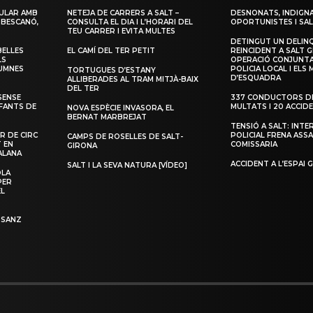
ULAR AMB
NETEJA DE CARRERS A SALT –
DESNONATS, INDIGNA
 BESCANÓ,
CONSULTA EL DIA I L’HORARI DEL
OPORTUNISTES I SAL
TEU CARRER I EVITA MULTES
DETINGUT UN DELIN
BELLES
EL CAMÍ DEL TER PETIT
REINCIDENT A SALT G
LS
OPERACIÓ CONJUNTA
LUMNES
POLICIA LOCAL I ELS
TORTUGUES D’ESTANY
D’ESQUADRA
ALLIBERADES AL TRAM MITJÀ-BAIX
DEL TER
SENSE
337 CONDUCTORS DE
NFANTS DE
MULTATS I 20 ACCID
NOVA ESPÈCIE INVASORA, EL
BERNAT MARBREJAT
TENSIÓ A SALT: INTE
R DE CIRC
POLICIAL FRENA ASSA
CAMPS DE ROSELLES DE SALT-
T EN
COMISSARIA
GIRONA
ALANA
ACCIDENT A L’ESPAI 
SALT I LA SEVA NATURA [VÍDEO]
OLA
PER
EL
 SANZ