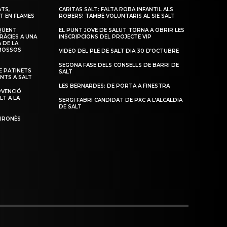
TS,
CARITAS SALT: FALTA ROBA INFANTIL ALS
T EN FLAMES
ROBERS! TAMBÉ VOLUNTARIS AL SIE SALT
QÜENT
EL PUNT JOVE DE SALUT TORNA A OBRIR LES
RÀCIES A UNA
INSCRIPCIONS DEL PROJECTE VIP
 DE LA
 MOSSOS
VIDEO DEL PLE DE SALT DIA 30 D’OCTUBRE
SEGONA FASE DELS CONSELLS DE BARRI DE
 PATINETS
SALT
ENTS A SALT
LES BERNARDES: DE PORTA A FINESTRA
RVENCIÓ
LT A LA
SERGI FABRI CANDIDAT DE PXC A L’ALCALDIA
DE SALT
GIRONÈS