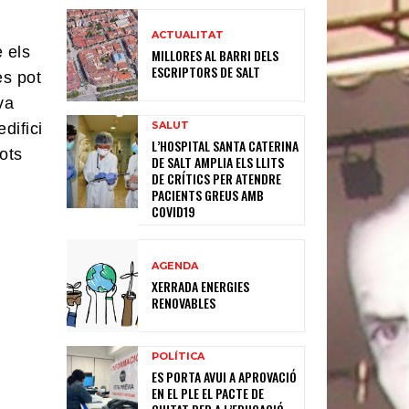
ACTUALITAT
 els
MILLORES AL BARRI DELS
ESCRIPTORS DE SALT
es pot
va
SALUT
difici
L’HOSPITAL SANTA CATERINA
tots
DE SALT AMPLIA ELS LLITS
DE CRÍTICS PER ATENDRE
PACIENTS GREUS AMB
COVID19
AGENDA
XERRADA ENERGIES
RENOVABLES
POLÍTICA
ES PORTA AVUI A APROVACIÓ
EN EL PLE EL PACTE DE