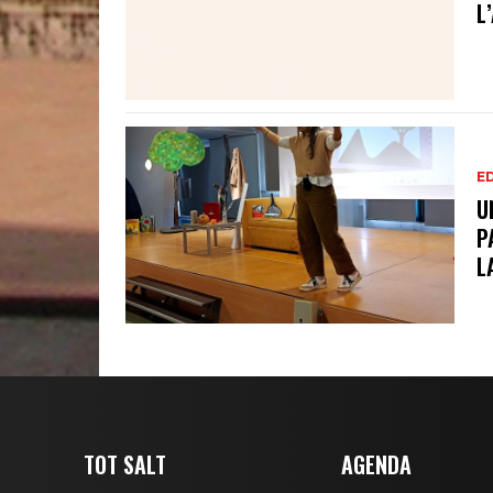
L
E
U
P
L
TOT SALT
AGENDA