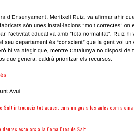
ra d’Ensenyament, Meritxell Ruiz, va afirmar ahir que
abricats són unes instal·lacions “molt correctes” on 
r l’activitat educativa amb “tota normalitat”. Ruiz hi 
el seu departament és “conscient” que la gent vol un e
però hi va afegir que, mentre Catalunya no disposi de 
os que genera, caldrà prioritzar els recursos.
més
unt Avui
de Salt introdueix tot aquest curs un gos a les aules com a eina
e deures escolars a la Coma Cros de Salt