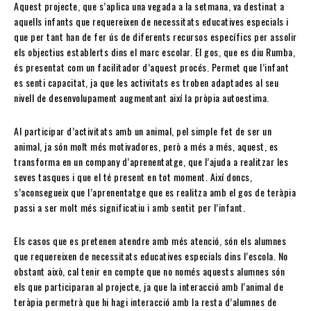
Aquest projecte, que s’aplica una vegada a la setmana, va destinat a
aquells infants que requereixen de necessitats educatives especials i
que per tant han de fer ús de diferents recursos específics per assolir
els objectius establerts dins el marc escolar. El gos, que es diu Rumba,
és presentat com un facilitador d’aquest procés. Permet que l’infant
es senti capacitat, ja que les activitats es troben adaptades al seu
nivell de desenvolupament augmentant així la pròpia autoestima.
Al participar d’activitats amb un animal, pel simple fet de ser un
animal, ja són molt més motivadores, però a més a més, aquest, es
transforma en un company d’aprenentatge, que l’ajuda a realitzar les
seves tasques i que el té present en tot moment. Així doncs,
s’aconsegueix que l’aprenentatge que es realitza amb el gos de teràpia
passi a ser molt més significatiu i amb sentit per l’infant.
Els casos que es pretenen atendre amb més atenció, són els alumnes
que requereixen de necessitats educatives especials dins l’escola. No
obstant això, cal tenir en compte que no només aquests alumnes són
els que participaran al projecte, ja que la interacció amb l’animal de
teràpia permetrà que hi hagi interacció amb la resta d’alumnes de