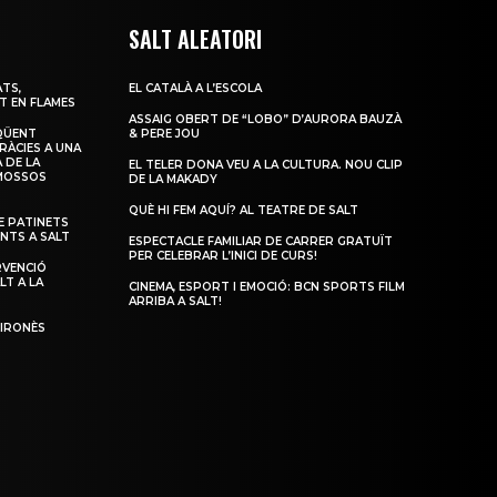
SALT ALEATORI
TS,
EL CATALÀ A L’ESCOLA
T EN FLAMES
ASSAIG OBERT DE “LOBO” D’AURORA BAUZÀ
QÜENT
& PERE JOU
RÀCIES A UNA
 DE LA
EL TELER DONA VEU A LA CULTURA. NOU CLIP
 MOSSOS
DE LA MAKADY
QUÈ HI FEM AQUÍ? AL TEATRE DE SALT
 PATINETS
ENTS A SALT
ESPECTACLE FAMILIAR DE CARRER GRATUÏT
PER CELEBRAR L’INICI DE CURS!
RVENCIÓ
LT A LA
CINEMA, ESPORT I EMOCIÓ: BCN SPORTS FILM
ARRIBA A SALT!
GIRONÈS