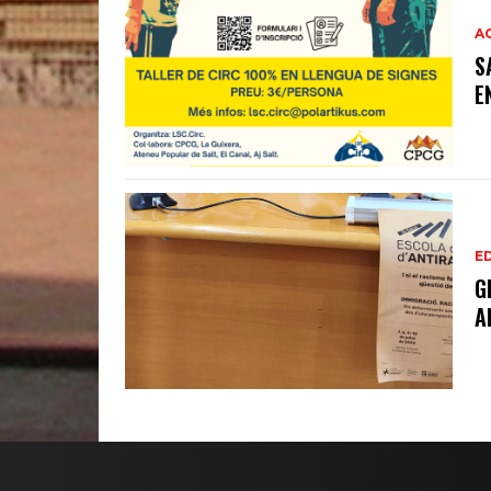
A
S
E
E
G
A