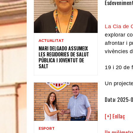
Esdeveniment
La Cia de C
explorar c
ACTUALITAT
afrontar i 
MARI DELGADO ASSUMEIX
vivències d
LES REGIDORIES DE SALUT
PÚBLICA I JOVENTUT DE
SALT
19 i 20 de 
Un project
Data: 2025-0
[+] Enllaç
ESPORT
Un quilòmetre