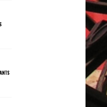
S
FANTS