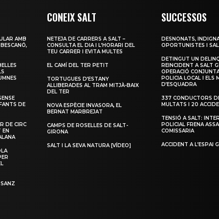
CONEIX SALT
SUCCESSOS
ULAR AMB
NETEJA DE CARRERS A SALT –
DESNONATS, INDIGNA
 BESCANÓ,
CONSULTA EL DIA I L’HORARI DEL
OPORTUNISTES I SAL
TEU CARRER I EVITA MULTES
DETINGUT UN DELIN
BELLES
EL CAMÍ DEL TER PETIT
REINCIDENT A SALT G
LS
OPERACIÓ CONJUNTA
LUMNES
POLICIA LOCAL I ELS
TORTUGUES D’ESTANY
D’ESQUADRA
ALLIBERADES AL TRAM MITJÀ-BAIX
DEL TER
SENSE
337 CONDUCTORS DE
NFANTS DE
MULTATS I 20 ACCID
NOVA ESPÈCIE INVASORA, EL
BERNAT MARBREJAT
TENSIÓ A SALT: INTE
R DE CIRC
POLICIAL FRENA ASSA
CAMPS DE ROSELLES DE SALT-
T EN
COMISSARIA
GIRONA
ALANA
ACCIDENT A L’ESPAI 
SALT I LA SEVA NATURA [VÍDEO]
OLA
PER
EL
 SANZ