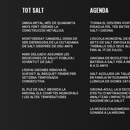
TOT SALT
AGENDA
JANSA METAL, MÉS DE QUARANTA
TORNA EL DESCENS POP
ANYS FENT CRÉIXER LA
PIRAGUA PEL TER ENTRE
CONSTRUCCIÓ METÀL·LICA
SALT I GIRONA
MONTSERRAT CANADELL DEIXA DE
L’ESCOLA MUNICIPAL DE 
SER DEFENSORA DE LA CIUTADANIA
ARTS DE SALT EXPOSA E
DE SALT DESPRÉS DE DEU ANYS
TREBALLS DELS SEUS A
FINS AL 17 DE JULIOL
MARI DELGADO ASSUMEIX LES
REGIDORIES DE SALUT PÚBLICA I
GIMCANA DE BICICLETES 
JOVENTUT DE SALT
BATERIA A SALT PER A I
8 A 12 ANYS
L’ESPAI GIRONÈS RENOVA EL
SUPORT AL BÀSQUET FEMENÍ PER
SALT ACOLLIRÀ UN TALLE
SETZENA TEMPORADA
EN FAMÍLIA ÍNTEGRAMEN
CONSECUTIVA
LLENGUA DE SIGNES CAT
EL PLE DE SALT ABORDA LA
GIRONA ACULL LA III ESC
MIRONA, ELS COMPTES MUNICIPALS
D’ESTIU D’ANTIRACISME 
I LES ALTES TEMPERATURES
ANALITZAR L’IMPACTE D
RACISME EN LA SALUT
LA MÚSICA D’ALEJANDRO
SONARÀ A LA MIRONA