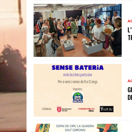
A
L
T
A
G
D