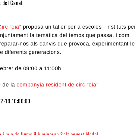
 del Canal.
irc “eia”
proposa un taller per a escoles i instituts pe
onjuntament la temàtica del temps que passa, i com
preparar-nos als canvis que provoca, experimentant l
e diferents generacions.
febrer de 09:00 a 11:00h
e de la
companyia resident de circ “eia”
2-19 10:00:00
 i mig de llums il·luminaran Salt aquest Nadal