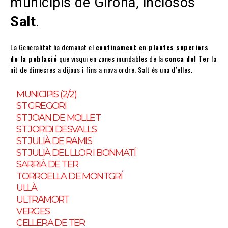
municipis de Girona, inclosos
Salt
.
La Generalitat ha demanat el
confinament en plantes superiors
de la població
que visqui en zones inundables de la
conca del Ter
la
nit de dimecres a dijous i fins a nova ordre. Salt és una d’elles.
MUNICIPIS (2/2)
ST GREGORI
ST JOAN DE MOLLET
ST JORDI DESVALLS
ST JULIÀ DE RAMIS
ST JULIÀ DEL LLOR I BONMATÍ
SARRIÀ DE TER
TORROELLA DE MONTGRÍ
ULLÀ
ULTRAMORT
VERGES
CELLERA DE TER