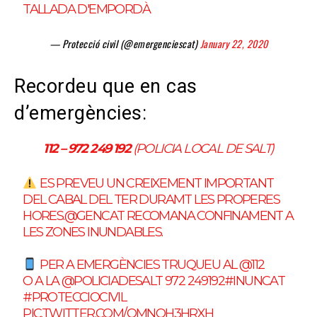
TALLADA D'EMPORDÀ
— Protecció civil (@emergenciescat)
January 22, 2020
Recordeu que en cas
d’emergències:
112 – 972 249 192
(POLICIA LOCAL DE SALT)
ES PREVEU UN CREIXEMENT IMPORTANT
DEL CABAL DEL TER DURAMT LES PROPERES
HORES.
@GENCAT
RECOMANA CONFINAMENT A
LES ZONES INUNDABLES.
PER A EMERGÈNCIES TRUQUEU AL
@112
O A LA
@POLICIADESALT
972 249192
#INUNCAT
#PROTECCIOCIVIL
PIC.TWITTER.COM/QMNOH3HRXH