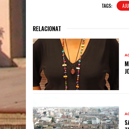
TAGS:
AJU
RELACIONAT
A
M
J
A
S