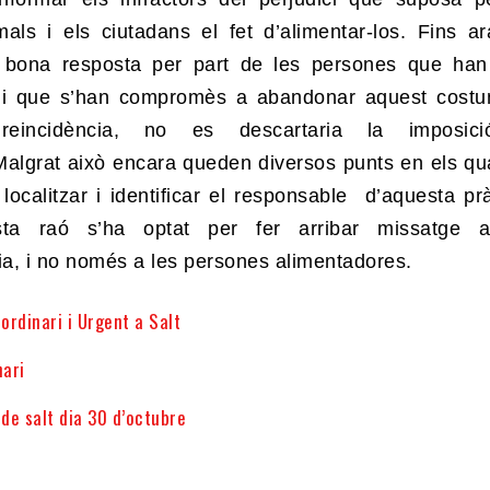
mals i els ciutadans el fet d’alimentar-los. Fins a
 bona resposta per part de les persones que han
s i que s’han compromès a abandonar aquest cost
eincidència, no es descartaria la imposic
Malgrat això encara queden diversos punts en els qu
localitzar i identificar el responsable d’aquesta prà
ta raó s’ha optat per fer arribar missatge a
ia, i no només a les persones alimentadores.
aordinari i Urgent a Salt
nari
 de salt dia 30 d’octubre