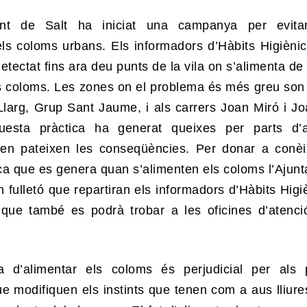
ent de Salt ha iniciat una campanya per evita
els coloms urbans. Els informadors d’Hàbits Higiènic
etectat fins ara deu punts de la vila on s’alimenta de
ls coloms. Les zones on el problema és més greu son
 Llarg, Grup Sant Jaume, i als carrers Joan Miró i J
uesta pràctica ha generat queixes per parts d’
en pateixen les conseqüències. Per donar a conèi
ca que es genera quan s’alimenten els coloms l’Ajun
n fulletó que repartiran els informadors d’Hàbits Higiè
 que també es podrà trobar a les oficines d’atenci
a d’alimentar els coloms és perjudicial per als 
e modifiquen els instints que tenen com a aus lliures