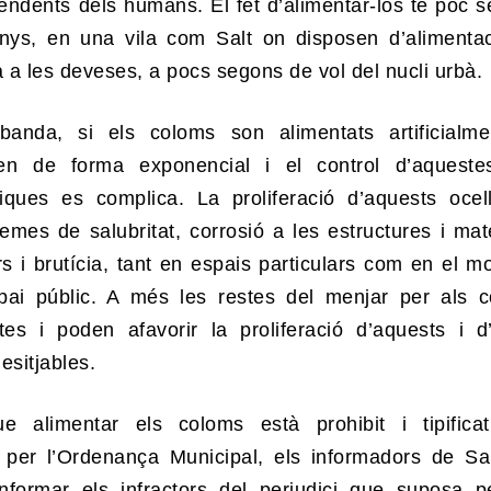
ndents dels humans. El fet d’alimentar-los te poc sen
ys, en una vila com Salt on disposen d’alimenta
 a les deveses, a pocs segons de vol del nucli urbà.
banda, si els coloms son alimentats artificialm
xen de forma exponencial i el control d’aquest
iques es complica. La proliferació d’aquests ocel
emes de salubritat, corrosió a les estructures i mate
 i brutícia, tant en espais particulars com en el mob
spai públic. A més les restes del menjar per als 
tes i poden afavorir la proliferació d’aquests i d’
esitjables.
ue alimentar els coloms està prohibit i tipific
ó per l’Ordenança Municipal, els informadors de Sa
informar els infractors del perjudici que suposa p