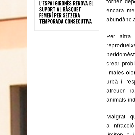
tornen depe
L’ESPAI GIRONÈS RENOVA EL
SUPORT AL BÀSQUET
encara men
FEMENÍ PER SETZENA
abundància
TEMPORADA CONSECUTIVA
Per altra 
reproduei
peridomèst
crear probl
males olors
urbà i l’e
atreuen ra
animals ind
Malgrat q
a infracci
limiten a 