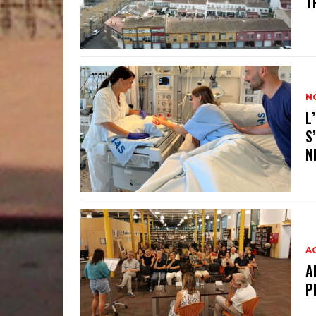
T
N
L
S
N
A
A
P