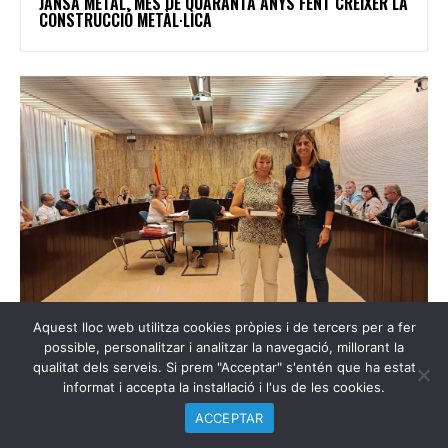
JANSA METAL, MÉS DE QUARANTA ANYS FENT CRÉIXER LA
CONSTRUCCIÓ METÀL·LICA
Aquest lloc web utilitza cookies pròpies i de tercers per a fer
possible, personalitzar i analitzar la navegació, millorant la
SENSE CATEGORIA
MONTSERRAT CANADELL DEIXA DE SER DEFENSORA DE LA
qualitat dels serveis. Si prem "Acceptar" s'entén que ha estat
CIUTADANIA DE SALT DESPRÉS DE DEU ANYS
informat i accepta la instal·lació i l'us de les cookies.
ACCEPTAR