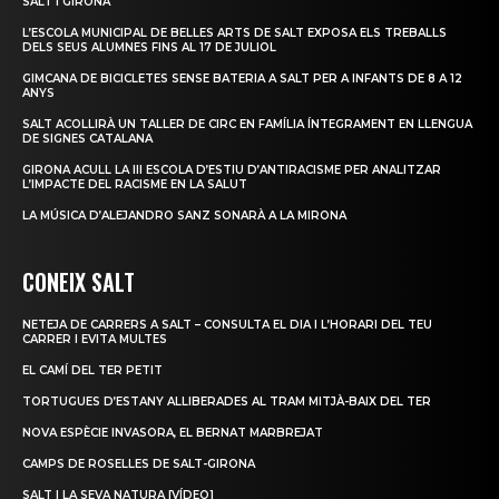
SALT I GIRONA
L’ESCOLA MUNICIPAL DE BELLES ARTS DE SALT EXPOSA ELS TREBALLS
DELS SEUS ALUMNES FINS AL 17 DE JULIOL
GIMCANA DE BICICLETES SENSE BATERIA A SALT PER A INFANTS DE 8 A 12
ANYS
SALT ACOLLIRÀ UN TALLER DE CIRC EN FAMÍLIA ÍNTEGRAMENT EN LLENGUA
DE SIGNES CATALANA
GIRONA ACULL LA III ESCOLA D’ESTIU D’ANTIRACISME PER ANALITZAR
L’IMPACTE DEL RACISME EN LA SALUT
LA MÚSICA D’ALEJANDRO SANZ SONARÀ A LA MIRONA
CONEIX SALT
NETEJA DE CARRERS A SALT – CONSULTA EL DIA I L’HORARI DEL TEU
CARRER I EVITA MULTES
EL CAMÍ DEL TER PETIT
TORTUGUES D’ESTANY ALLIBERADES AL TRAM MITJÀ-BAIX DEL TER
NOVA ESPÈCIE INVASORA, EL BERNAT MARBREJAT
CAMPS DE ROSELLES DE SALT-GIRONA
SALT I LA SEVA NATURA [VÍDEO]