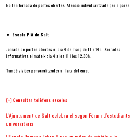
No fan Jornada de portes obertes. Atenció individualitzada per a pares.
Escola PIA de Salt
Jornada de portes obertes el dia 4 de març de 11 a 14h. Xerrades
informatives el mateix dia 4 a les 11 i les 12.30h.
També visites personalitzades al llarg del curs.
[+] Consultar telèfons escoles
L’Ajuntament de Salt celebra el segon Fòrum d’estudiants
universitaris
L’Escola Pompeu Fabra lliura un miler de mòbils a la