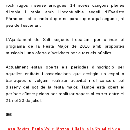
rock rugós i sense arrugues; 14 noves cançons plenes
d’ironia i ràbia amb l’inconfusible segell d’Evaristo
Páramos, mític cantant que no para i que aquí segueix, al
peu de l’escenari.
L’Ajuntament de Salt segueix treballant per ultimar el
programa de la Festa Major de 2018 amb propostes
musicals i una oferta d’activitats per a tots els públics.
Actualment estan oberts els períodes d’inscripció per
aquelles entitats i associacions que desitgin un espai a
barraques o vulguin realitzar activitat i el concurs pel
disseny del got de la festa major. També està obert el
període d’inscripcions per realitzar sopars al carrer entre el
21 i el 30 de juliol.​
060
Joan Rovira, Paula Valls, Mazoni i Beth, a la 2a edició de