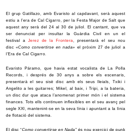
El grup Gatillazo, amb Evaristo al capdavant, serà aquest
estiu a l’era de Cal Cigarro, per la Festa Major de Salt que
aquest any serà del 24 al 30 de juliol. El cantant, que va
ser denunciat per insultar la Guàrdia Civil en un
el
festival a
Jerez de la Frontera
, presentarà el seu nou
disc
«Como convertirse en nada»
el pròxim 27 de juliol a
l’Era de Cal Cigarro.
Evaristo Páramo, que havia estat vocalista de La Polla
Records, i després de 30 anys a sobre els escenaris,
presentarà el seu sisè disc amb els seus lleials, Txiki i
Angelito a les guitarres; Mikel, al baix, i Tripi, a la bateria,
un disc dur que ataca l’anomenat primer món i el sistema
finances. Tots ells continuen inflexibles en el seu avanç pel
segle XXI, mantenint-se en la seva línia i apuntant a la línia
de flotació del sistema.
El disc “
Como convertirse en Nada”
és nou exercici de punk