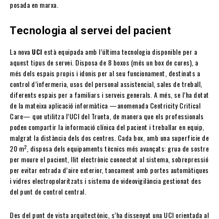
posada en marxa.
Tecnologia al servei del pacient
La nova
UCI
està equipada amb l’última tecnologia disponible per a
aquest tipus de servei. Disposa de 8 boxos (més un box de cures), a
més dels espais propis i idonis per al seu funcionament, destinats a
control d’infermeria, usos del personal assistencial, sales de treball,
diferents espais per a familiars i serveis generals. A més, se l’ha dotat
de la mateixa aplicació informàtica —anomenada Centricity Critical
Care— que utilitza l’UCI del Trueta, de manera que els professionals
poden compartir la informació clínica del pacient i treballar en equip,
malgrat la distància dels dos centres. Cada box, amb una superficie de
2
20 m
, disposa dels equipaments tècnics més avançats: grua de sostre
per moure el pacient, llit electrònic connectat al sistema, sobrepressió
per evitar entrada d’aire exterior, tancament amb portes automàtiques
i vidres electropolaritzats i sistema de videovigilància gestionat des
del punt de control central.
Des del punt de vista arquitectònic, s’ha dissenyat una UCI orientada al