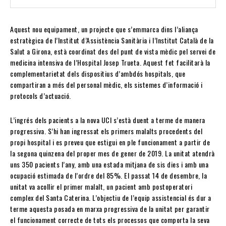
Aquest nou equipament, un projecte que s’emmarca dins l’aliança
estratègica de l’Institut d’Assistència Sanitària i l’Institut Català de la
Salut a Girona, està coordinat des del punt de vista mèdic pel servei de
medicina intensiva de l’Hospital Josep Trueta. Aquest fet facilitarà la
complementarietat dels dispositius d’ambdós hospitals, que
compartiran a més del personal mèdic, els sistemes d’informació i
protocols d’actuació.
L’ingrés dels pacients a la nova UCI s’està duent a terme de manera
progressiva. S’hi han ingressat els primers malalts procedents del
propi hospital i es preveu que estigui en ple funcionament a partir de
la segona quinzena del proper mes de gener de 2019. La unitat atendrà
uns 350 pacients l’any, amb una estada mitjana de sis dies i amb una
ocupació estimada de l’ordre del 85%. El passat 14 de desembre, la
unitat va acollir el primer malalt, un pacient amb postoperatori
complex del Santa Caterina. L’objectiu de l’equip assistencial és dur a
terme aquesta posada en marxa progressiva de la unitat per garantir
el funcionament correcte de tots els processos que comporta la seva