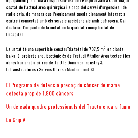
equipament), s’ubica a l’espai sud-est de l’Hospital Santa Caterina, al
costat de l’actual àrea quirúrgica i a prop del servei d’urgències i de
radiologia, de manera que l’equipament queda plenament integrat al
centre i connectat amb els serveis assistencials amb què opera. Cal
destacar l’impacte de la unitat en la qualitat i complexitat de
l’hospital.
2
La unitat té una superfície construïda total de 737,5 m
en planta
baixa. El projecte arquitectònic és de l’estudi Vitaller Arquitectes i les
obres han anat a càrrec de la UTE Dominion Industry &
Infraestructures i Serveis Obres i Manteniment SL.
El Programa de detecció precoç de càncer de mama
detecta prop de 1.800 càncers
Un de cada quadre professionals del Trueta encara fuma
La Grip A