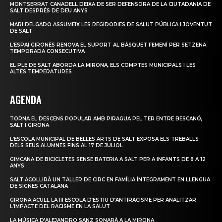
MONTSERRAT CANADELL DEIXA DE SER DEFENSORA DE LA CIUTADANIA DE
SALT DESPRÉS DE DEU ANYS
MARI DELGADO ASSUMEIX LES REGIDORIES DE SALUT PÚBLICA I JOVENTUT
DE SALT
L’ESPAI GIRONÈS RENOVA EL SUPORT AL BÀSQUET FEMENÍ PER SETZENA
TEMPORADA CONSECUTIVA
EL PLE DE SALT ABORDA LA MIRONA, ELS COMPTES MUNICIPALS I LES
ALTES TEMPERATURES
AGENDA
TORNA EL DESCENS POPULAR AMB PIRAGUA PEL TER ENTRE BESCANÓ,
SALT I GIRONA
L’ESCOLA MUNICIPAL DE BELLES ARTS DE SALT EXPOSA ELS TREBALLS
DELS SEUS ALUMNES FINS AL 17 DE JULIOL
GIMCANA DE BICICLETES SENSE BATERIA A SALT PER A INFANTS DE 8 A 12
ANYS
SALT ACOLLIRÀ UN TALLER DE CIRC EN FAMÍLIA ÍNTEGRAMENT EN LLENGUA
DE SIGNES CATALANA
GIRONA ACULL LA III ESCOLA D’ESTIU D’ANTIRACISME PER ANALITZAR
L’IMPACTE DEL RACISME EN LA SALUT
LA MÚSICA D’ALEJANDRO SANZ SONARÀ A LA MIRONA