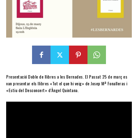
Presentació Doble de llibres a les Bernades. El Passat 25 de març es
van presentar els llibres «Tot el que hi veig» de Josep Mª Fonalleras i
«Estiu del Desconcert» d’Àngel Quintana.