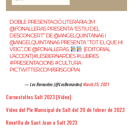
DOBLE PRESENTACIÓ LITERÀRIA: JM
@FONALLERAS
PRESENTA “ESTIU DEL
DESCONCERT” DE
@ANGELQUINTANA6
I
@ANGELQUINTANA6
PRESENTA “TOT EL QUE HI
VEIG”, DE
@FONALLERAS
.
(EDITORIAL
L’ACCENT)
#LESBERNARDES
#LLIBRES
#PRESENTACIONS
#CULTURA
PIC.TWITTER.COM/6RISGOP1AI
— Les Bernardes (@LesBernardes)
March 25, 2021
Carnestoltes Salt 2023 [Video]
Video del Ple Municipal de Salt del 20 de febrer de 2023
Revetlla de Sant Joan a Salt 2023