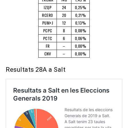
IZQP
24
0,25%
RCERO
20
0,21%
PUM+J
12
0,13%
PCPC
8
0,08%
PCTC
6
0,06%
FR
–
0,00%
CNV
–
0,00%
Resultats 28A a Salt