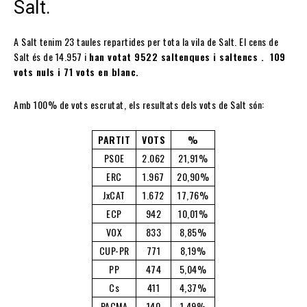
Salt.
A Salt tenim 23 taules repartides per tota la vila de Salt. El cens de
Salt és de 14.957 i
han votat 9522 saltenques i saltencs . 109
vots nuls i 71 vots en blanc.
Amb 100% de vots escrutat, els resultats dels vots de Salt són:
PARTIT
VOTS
%
PSOE
2.062
21,91%
ERC
1.967
20,90%
JxCAT
1.672
17,76%
ECP
942
10,01%
VOX
833
8,85%
CUP-PR
771
8,19%
PP
474
5,04%
Cs
411
4,37%
PACMA
140
1,49%