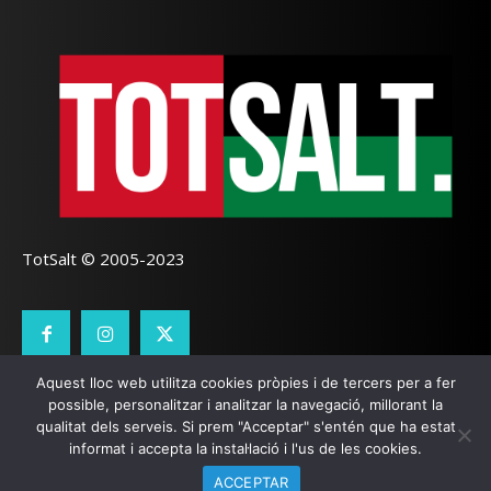
TotSalt © 2005-2023
Aquest lloc web utilitza cookies pròpies i de tercers per a fer
CONTACTE
TOTSALT
AVÍS LEGAL
GALETES
possible, personalitzar i analitzar la navegació, millorant la
qualitat dels serveis. Si prem "Acceptar" s'entén que ha estat
SEO LOCAL
I
PÀGINES WEB GIRONA
ZOOOMWEB
informat i accepta la instal·lació i l'us de les cookies.
ACCEPTAR