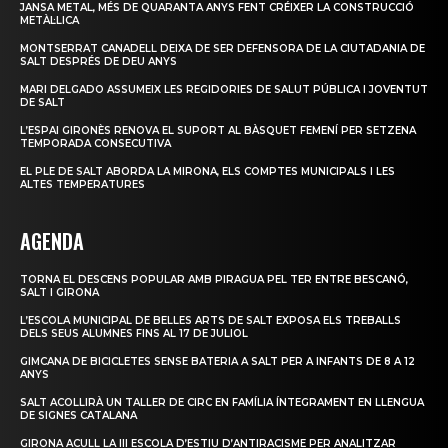
JANSA METAL, MÉS DE QUARANTA ANYS FENT CRÉIXER LA CONSTRUCCIÓ
METÀL·LICA
MONTSERRAT CANADELL DEIXA DE SER DEFENSORA DE LA CIUTADANIA DE
SALT DESPRÉS DE DEU ANYS
MARI DELGADO ASSUMEIX LES REGIDORIES DE SALUT PÚBLICA I JOVENTUT
DE SALT
L’ESPAI GIRONÈS RENOVA EL SUPORT AL BÀSQUET FEMENÍ PER SETZENA
TEMPORADA CONSECUTIVA
EL PLE DE SALT ABORDA LA MIRONA, ELS COMPTES MUNICIPALS I LES
ALTES TEMPERATURES
AGENDA
TORNA EL DESCENS POPULAR AMB PIRAGUA PEL TER ENTRE BESCANÓ,
SALT I GIRONA
L’ESCOLA MUNICIPAL DE BELLES ARTS DE SALT EXPOSA ELS TREBALLS
DELS SEUS ALUMNES FINS AL 17 DE JULIOL
GIMCANA DE BICICLETES SENSE BATERIA A SALT PER A INFANTS DE 8 A 12
ANYS
SALT ACOLLIRÀ UN TALLER DE CIRC EN FAMÍLIA ÍNTEGRAMENT EN LLENGUA
DE SIGNES CATALANA
GIRONA ACULL LA III ESCOLA D’ESTIU D’ANTIRACISME PER ANALITZAR