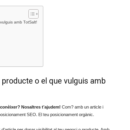
vulguis amb TotSalt!
 producte o el que vulguis amb
conèixer? Nosaltres t’ajudem!
Com? amb un article i
eu posicionament SEO. El teu posicionament orgànic.
’article per donar visibilitat al teu negoci o producte. Amb