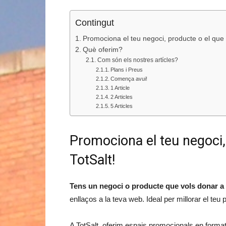
Contingut
Promociona el teu negoci, producte o el que 
Què oferim?
Com són els nostres artícles?
Plans i Preus
Comença avui!
1 Article
2 Articles
5 Articles
Promociona el teu negoci,
TotSalt!
Tens un negoci o producte que vols donar a 
enllaços a la teva web. Ideal per millorar el t
A TotSalt, oferim espais promocionals en format d