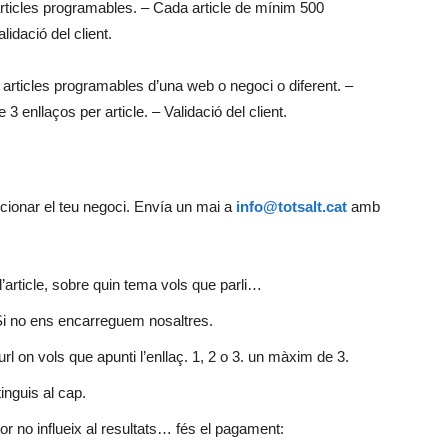
rticles programables. – Cada article de mínim 500
lidació del client.
 articles programables d’una web o negoci o diferent. –
 enllaços per article. – Validació del client.
ionar el teu negoci. Envía un mai a
info@totsalt.cat
amb
l’article, sobre quin tema vols que parli…
. Si no ens encarreguem nosaltres.
url on vols que apunti l’enllaç. 1, 2 o 3. un màxim de 3.
inguis al cap.
or no influeix al resultats… fés el pagament: