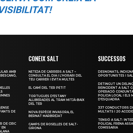
ISIBILITAT!
CONEIX SALT
SUCCESSOS
ULAR AMB
NETEJA DE CARRERS A SALT –
DESNONATS, INDIGNA
 BESCANÓ,
CONSULTA EL DIA I L’HORARI DEL
OPORTUNISTES I SAL
TEU CARRER I EVITA MULTES
DETINGUT UN DELIN
BELLES
EL CAMÍ DEL TER PETIT
REINCIDENT A SALT G
LS
OPERACIÓ CONJUNTA
LUMNES
POLICIA LOCAL I ELS
TORTUGUES D’ESTANY
D’ESQUADRA
ALLIBERADES AL TRAM MITJÀ-BAIX
DEL TER
SENSE
337 CONDUCTORS DE
NFANTS DE
MULTATS I 20 ACCID
NOVA ESPÈCIE INVASORA, EL
BERNAT MARBREJAT
TENSIÓ A SALT: INTE
R DE CIRC
POLICIAL FRENA ASSA
CAMPS DE ROSELLES DE SALT-
T EN
COMISSARIA
GIRONA
ALANA