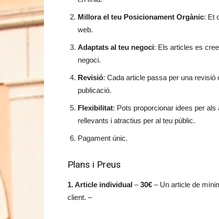
Millora el teu Posicionament Orgànic
: Et
web.
Adaptats al teu negoci
: Els articles es cre
negoci.
Revisió
: Cada article passa per una revisió 
publicació.
Flexibilitat
: Pots proporcionar idees per als 
rellevants i atractius per al teu públic.
Pagament únic.
Plans i Preus
1. Article individual
–
30€
– Un article de míni
client. –