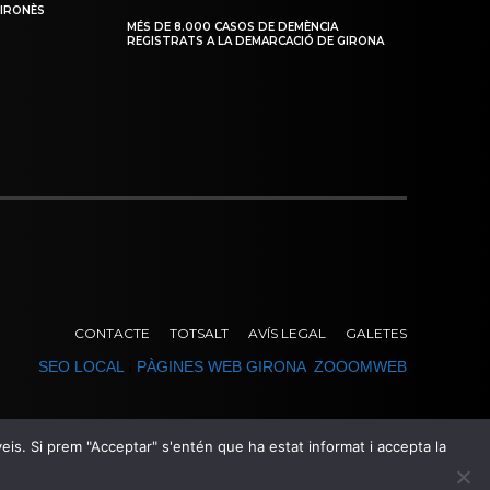
GIRONÈS
MÉS DE 8.000 CASOS DE DEMÈNCIA
REGISTRATS A LA DEMARCACIÓ DE GIRONA
CONTACTE
TOTSALT
AVÍS LEGAL
GALETES
SEO LOCAL
I
PÀGINES WEB GIRONA
ZOOOMWEB
erveis. Si prem "Acceptar" s'entén que ha estat informat i accepta la