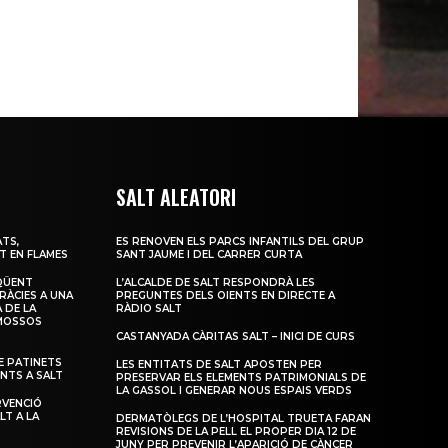
SALT ALEATORI
TS,
ES RENOVEN ELS PARCS INFANTILS DEL GRUP
T EN FLAMES
SANT JAUME I DEL CARRER CURTA
QÜENT
L’ALCALDE DE SALT RESPONDRÀ LES
RÀCIES A UNA
PREGUNTES DELS OIENTS EN DIRECTE A
 DE LA
RÀDIO SALT
 MOSSOS
CASTANYADA CÀRITAS SALT – INICI DE CURS
 PATINETS
LES ENTITATS DE SALT APOSTEN PER
ENTS A SALT
PRESERVAR ELS ELEMENTS PATRIMONIALS DE
LA GASSOL I GENERAR NOUS ESPAIS VERDS
RVENCIÓ
LT A LA
DERMATÒLEGS DE L’HOSPITAL TRUETA FARAN
REVISIONS DE LA PELL EL PROPER DIA 12 DE
JUNY PER PREVENIR L’APARICIÓ DE CÀNCER