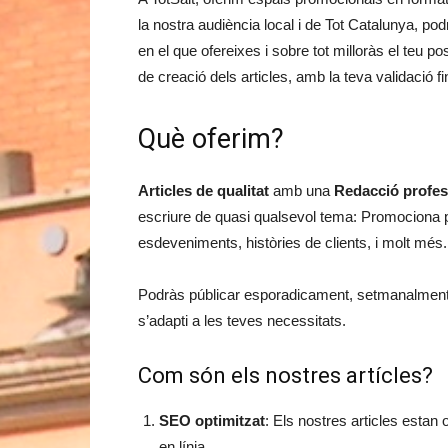
la nostra audiència local i de Tot Catalunya, po
en el que ofereixes i sobre tot milloràs el teu 
de creació dels articles, amb la teva validació fi
Què oferim?
Articles de qualitat
amb una
Redacció profes
escriure de quasi qualsevol tema: Promociona pr
esdeveniments, històries de clients, i molt més.
Podràs públicar esporadicament, setmanalment, 
s’adapti a les teves necessitats.
Com són els nostres artícles?
SEO optimitzat
: Els nostres articles estan 
en línia.