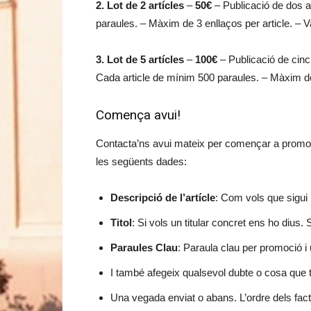
2. Lot de 2 artícles
–
50€
– Publicació de dos a
paraules. – Màxim de 3 enllaços per article. – Va
3. Lot de 5 artícles
–
100€
– Publicació de cinc
Cada article de mínim 500 paraules. – Màxim de 3
Comença avui!
Contacta’ns avui mateix per començar a promoc
les següents dades:
Descripció de l’artícle
: Com vols que sigui 
Titol
: Si vols un titular concret ens ho dius
Paraules Clau
: Paraula clau per promoció i 
I també afegeix qualsevol dubte o cosa que t
Una vegada enviat o abans. L’ordre dels fact