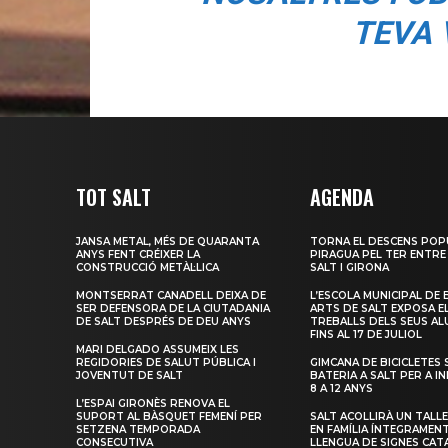
TEVA V
TOT SALT
AGENDA
JANSA METAL, MÉS DE QUARANTA
TORNA EL DESCENS POP
ANYS FENT CRÉIXER LA
PIRAGUA PEL TER ENTRE
CONSTRUCCIÓ METÀL·LICA
SALT I GIRONA
MONTSERRAT CANADELL DEIXA DE
L’ESCOLA MUNICIPAL DE 
SER DEFENSORA DE LA CIUTADANIA
ARTS DE SALT EXPOSA E
DE SALT DESPRÉS DE DEU ANYS
TREBALLS DELS SEUS A
FINS AL 17 DE JULIOL
MARI DELGADO ASSUMEIX LES
REGIDORIES DE SALUT PÚBLICA I
GIMCANA DE BICICLETES 
JOVENTUT DE SALT
BATERIA A SALT PER A I
8 A 12 ANYS
L’ESPAI GIRONÈS RENOVA EL
SUPORT AL BÀSQUET FEMENÍ PER
SALT ACOLLIRÀ UN TALLE
SETZENA TEMPORADA
EN FAMÍLIA ÍNTEGRAMEN
CONSECUTIVA
LLENGUA DE SIGNES CAT