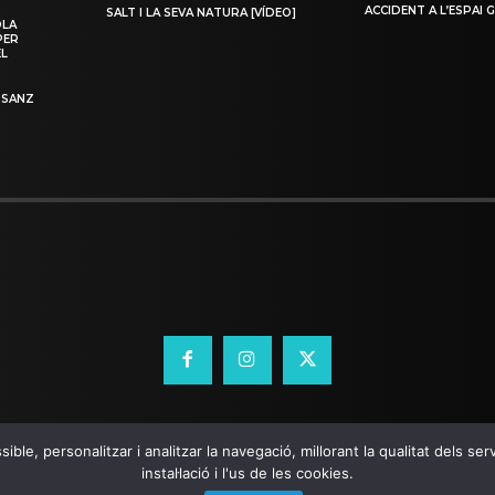
ACCIDENT A L’ESPAI 
SALT I LA SEVA NATURA [VÍDEO]
OLA
PER
EL
 SANZ
ible, personalitzar i analitzar la navegació, millorant la qualitat dels s
instal·lació i l'us de les cookies.