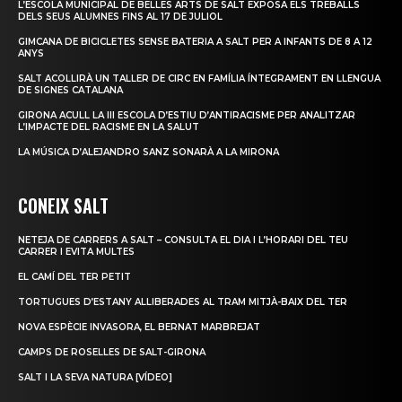
L’ESCOLA MUNICIPAL DE BELLES ARTS DE SALT EXPOSA ELS TREBALLS
DELS SEUS ALUMNES FINS AL 17 DE JULIOL
GIMCANA DE BICICLETES SENSE BATERIA A SALT PER A INFANTS DE 8 A 12
ANYS
SALT ACOLLIRÀ UN TALLER DE CIRC EN FAMÍLIA ÍNTEGRAMENT EN LLENGUA
DE SIGNES CATALANA
GIRONA ACULL LA III ESCOLA D’ESTIU D’ANTIRACISME PER ANALITZAR
L’IMPACTE DEL RACISME EN LA SALUT
LA MÚSICA D’ALEJANDRO SANZ SONARÀ A LA MIRONA
CONEIX SALT
NETEJA DE CARRERS A SALT – CONSULTA EL DIA I L’HORARI DEL TEU
CARRER I EVITA MULTES
EL CAMÍ DEL TER PETIT
TORTUGUES D’ESTANY ALLIBERADES AL TRAM MITJÀ-BAIX DEL TER
NOVA ESPÈCIE INVASORA, EL BERNAT MARBREJAT
CAMPS DE ROSELLES DE SALT-GIRONA
SALT I LA SEVA NATURA [VÍDEO]