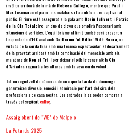
insòlita arribarà de la mà de
Rebeca Gallego
, mentre que
Paul i
Max
fusionaran el piano, els malabars i l’acrobàcia per captivar al
públic. El riure està assegurat a la gala amb
Dorin Julivert i Patric
de la Cia Totalcirc
, un duo de clown que omplirà l’escenari amb
situacions divertides. L’equilibrisme al límit també serà present a
l’espectacle d’El Canal amb
Guillermo ‘el Billie’ Witt Roura
, un
virtuós de la corda llisa amb una tècnica espectacular. El desafiament
de la gravetat arribarà amb la combinació del monocicle amb els
malabars de
Non si Tri
. I per deixar el públic sense alè la
Cia
d’Ariadna
regnarà a les altures amb la seva corda volant.
Tot un reguitzell de números de circ que la tarda de diumenge
garanteixen diversió, emoció i admiració per l’art del circ dels
professionals de casa nostra. Les entrades ja es poden comprar a
través del següent
enllaç
.
Assaig obert de “WE” de Malpelo
La Petarda 2025