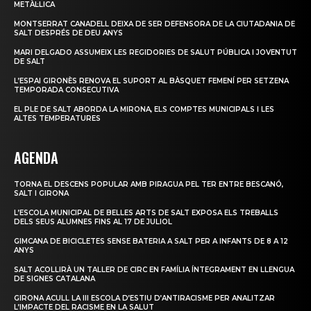
METÀL·LICA
MONTSERRAT CANADELL DEIXA DE SER DEFENSORA DE LA CIUTADANIA DE
SALT DESPRÉS DE DEU ANYS
MARI DELGADO ASSUMEIX LES REGIDORIES DE SALUT PÚBLICA I JOVENTUT
DE SALT
L’ESPAI GIRONÈS RENOVA EL SUPORT AL BÀSQUET FEMENÍ PER SETZENA
TEMPORADA CONSECUTIVA
EL PLE DE SALT ABORDA LA MIRONA, ELS COMPTES MUNICIPALS I LES
ALTES TEMPERATURES
AGENDA
TORNA EL DESCENS POPULAR AMB PIRAGUA PEL TER ENTRE BESCANÓ,
SALT I GIRONA
L’ESCOLA MUNICIPAL DE BELLES ARTS DE SALT EXPOSA ELS TREBALLS
DELS SEUS ALUMNES FINS AL 17 DE JULIOL
GIMCANA DE BICICLETES SENSE BATERIA A SALT PER A INFANTS DE 8 A 12
ANYS
SALT ACOLLIRÀ UN TALLER DE CIRC EN FAMÍLIA ÍNTEGRAMENT EN LLENGUA
DE SIGNES CATALANA
GIRONA ACULL LA III ESCOLA D’ESTIU D’ANTIRACISME PER ANALITZAR
L’IMPACTE DEL RACISME EN LA SALUT