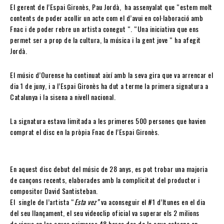
El gerent de l’Espai Gironès, Pau Jordà, ha assenyalat que “estem molt
contents de poder acollir un acte com el d’avui en col·laboració amb
Fnac i de poder rebre un artista conegut “. “Una iniciativa que ens
permet ser a prop de la cultura, la música i la gent jove “ ha afegit
Jordà.
El músic d’Ourense ha continuat així amb la seva gira que va arrencar el
dia 1 de juny, i a l’Espai Gironès ha dut a terme la primera signatura a
Catalunya i la sisena a nivell nacional.
La signatura estava limitada a les primeres 500 persones que havien
comprat el disc en la pròpia Fnac de l’Espai Gironès.
En aquest disc debut del músic de 28 anys, es pot trobar una majoria
de cançons recents, elaborades amb la complicitat del productor i
compositor David Santisteban.
El single de l’artista “
Esta vez”
va aconseguir el #1 d’Itunes en el dia
del seu llançament, el seu videoclip oficial va superar els 2 milions
de views en les seves primeres 48 hores des de la seva estrena en