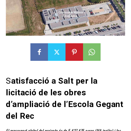
S
atisfacció a Salt per la
licitació de les obres
d’ampliació de l’Escola Gegant
del Rec
El pressupost global del projecte és de 5.427.475 euros (IVA inclòs) i les