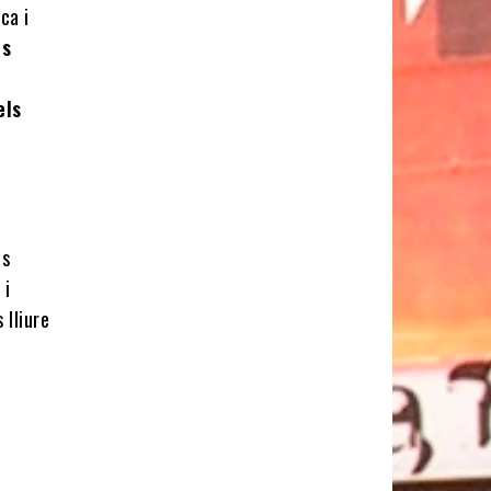
ca i
ls
els
es
 i
 lliure