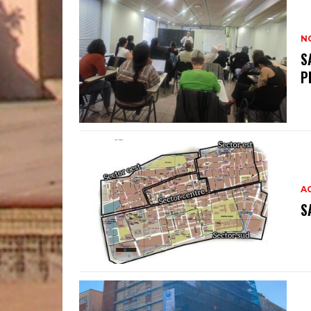
N
S
P
A
S