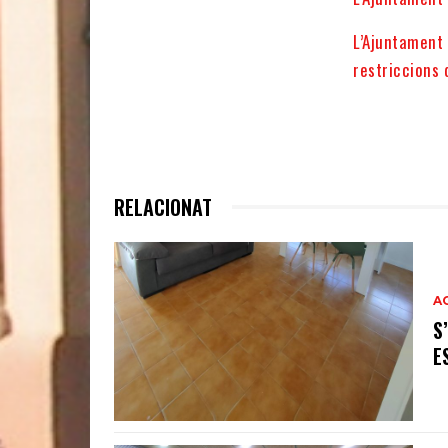
L’Ajuntament 
restriccions 
RELACIONAT
A
S
E