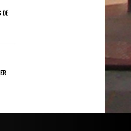
S DE
FER