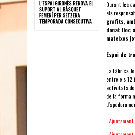
L’ESPAI GIRONÈS RENOVA EL
Durant les da
SUPORT AL BÀSQUET
els responsab
FEMENÍ PER SETZENA
grafits, amb
TEMPORADA CONSECUTIVA
donat lloc 
mateixos jo
Espai de tr
La Fàbrica Jo
entre els 12 
activitats de
de la forma m
d’apoderament
L’Ajuntament
L’Ajuntament 