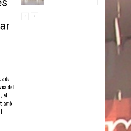
es
rar
ts de
ves del
, el
at amb
el