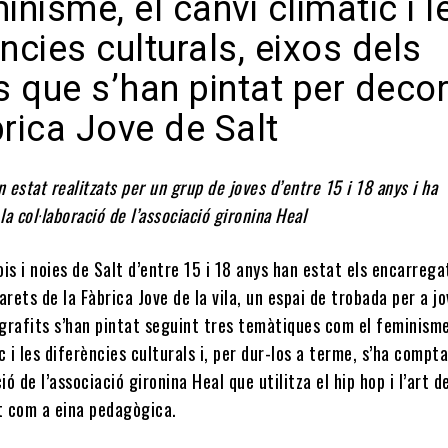
inisme, el canvi climàtic i l
ncies culturals, eixos dels
ts que s’han pintat per deco
brica Jove de Salt
n estat realitzats per un grup de joves d’entre 15 i 18 anys i ha
a col·laboració de l’associació gironina Heal
is i noies de Salt d’entre 15 i 18 anys han estat els encarrega
arets de la Fàbrica Jove de la vila, un espai de trobada per a jo
 grafits s’han pintat seguint tres temàtiques com el feminisme
c i les diferències culturals i, per dur-los a terme, s’ha compt
ió de l’associació gironina Heal que utilitza el hip hop i l’art d
it com a eina pedagògica.