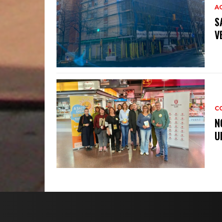
A
S
V
C
N
U