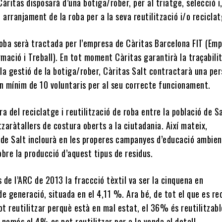
àritas disposarà d’una botiga/rober, per al triatge, selecció i,
 arranjament de la roba per a la seva reutilització i/o reciclat
roba serà tractada per l’empresa de Càritas Barcelona FIT (Em
rmació i Treball). En tot moment Càritas garantirà la traçabili
 la gestió de la botiga/rober, Càritas Salt contractarà una per
un mínim de 10 voluntaris per al seu correcte funcionament.
ora del reciclatge i reutilització de roba entre la població de Sa
tzaràtallers de costura oberts a la ciutadania. Així mateix,
 de Salt inclourà en les properes campanyes d’educació ambien
bre la producció d’aquest tipus de residus.
de l’ARC de 2013 la fraccció tèxtil va ser la cinquena en
e generació, situada en el 4,11 %. Ara bé, de tot el que es rec
t reutilitzar perquè està en mal estat, el 36% és reutilitzabl
i només el 4% es pot reutilitzar per a la venda al detall.