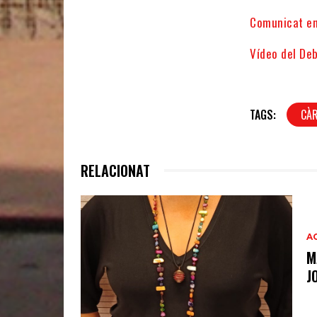
Comunicat en 
Vídeo del Deb
TAGS:
CÀR
RELACIONAT
A
M
J