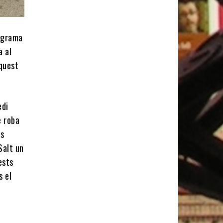
rograma
a al
aquest
edi
e roba
ns
Salt un
ests
s el