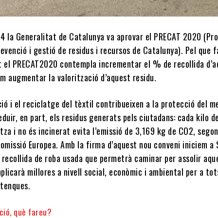
014 la Generalitat de Catalunya va aprovar el PRECAT 2020 (P
evenció i gestió de residus i recursos de Catalunya). Pel que f
çat el PRECAT2020 contempla incrementar el % de recollida d’
om augmentar la valorització d’aquest residu.
ció i el reciclatge del tèxtil contribueixen a la protecció del m
duir, en part, els residus generats pels ciutadans: cada kilo d
itza i no és incinerat evita l’emissió de 3,169 kg de CO2, sego
Comissió Europea. Amb la firma d’aquest nou conveni iniciem a 
 recollida de roba usada que permetrà caminar per assolir aqu
mplicarà millores a nivell social, econòmic i ambiental per a tot
ltenques.
ció, què fareu?