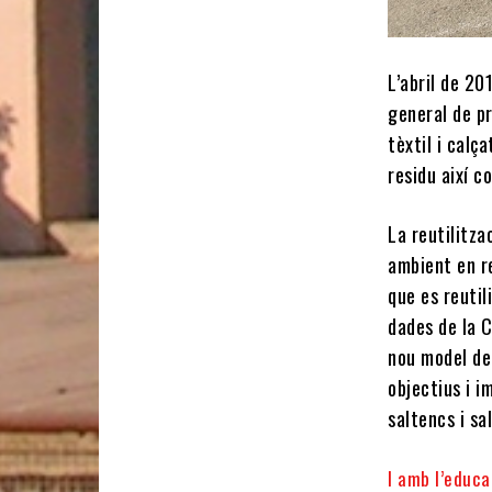
L’abril de 2
general de pr
tèxtil i cal
residu així c
La reutilitza
ambient en re
que es reutil
dades de la 
nou model de
objectius i i
saltencs i sa
I amb l’educa