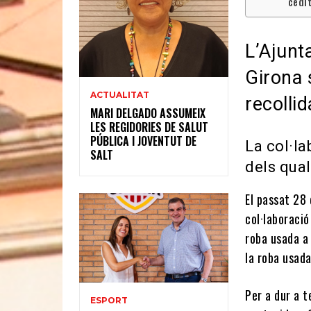
cedit
L’Ajunt
Girona 
ACTUALITAT
recolli
MARI DELGADO ASSUMEIX
LES REGIDORIES DE SALUT
PÚBLICA I JOVENTUT DE
La col·la
SALT
dels qual
El passat 28 
col·laboració
roba usada a 
la roba usada
Per a dur a t
ESPORT