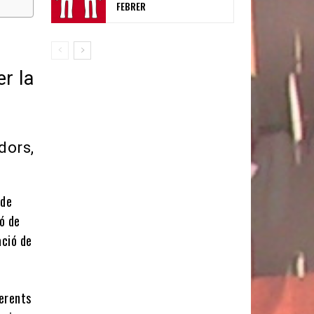
FEBRER
r la
dors,
 de
ió de
ació de
ferents