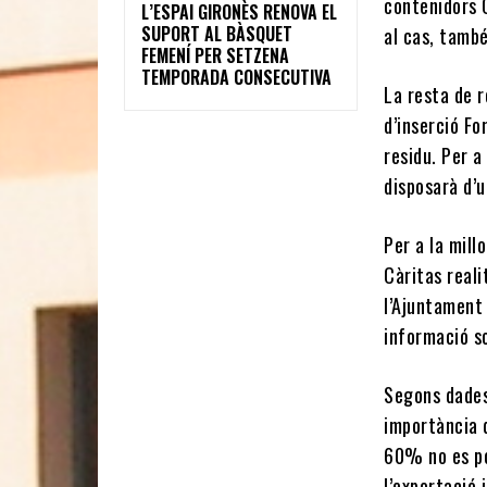
contenidors C
L’ESPAI GIRONÈS RENOVA EL
SUPORT AL BÀSQUET
al cas, també
FEMENÍ PER SETZENA
TEMPORADA CONSECUTIVA
La resta de 
d’inserció Fo
residu. Per a
disposarà d’
Per a la mill
Càritas reali
l’Ajuntament
informació so
Segons dades 
importància d
60% no es po
l’exportació 