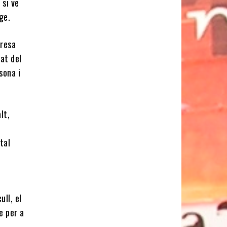
 si ve
ge.
presa
tat del
sona i
lt,
tal
ull, el
e per a