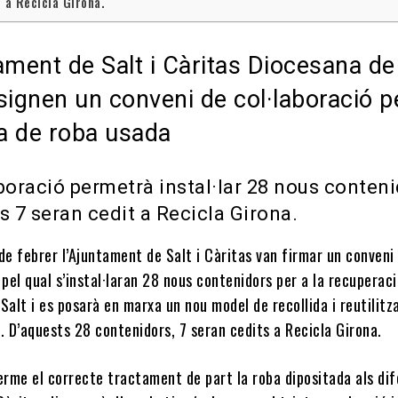
 a Recicla Girona.
ament de Salt i Càritas Diocesana de
signen un conveni de col·laboració pe
da de roba usada
boració permetrà instal·lar 28 nous conteni
s 7 seran cedit a Recicla Girona.
de febrer l’Ajuntament de Salt i Càritas van firmar un conveni
 pel qual s’instal·laran 28 nous contenidors per a la recuperac
Salt i es posarà en marxa un nou model de recollida i reutilitz
. D’aquests 28 contenidors, 7 seran cedits a Recicla Girona.
erme el correcte tractament de part la roba dipositada als di