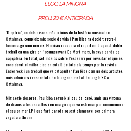
LLOC: LA MIRONA
PREU: 20 € ANTICIPADA
‘Dioptria’, un dels discos més icònics de la història musical de
Catalunya, compleix mig segle de vida i Pau Riba ha decidit retre-li
homenatge com mereix. El músic recupera el repertori d’aquest doble
treball en una gira on l’acompanyarà De Mortimers, la seva banda de
capçalera. En total, set músics sobre l’escenari per revisitar el que és
considerat el millor disc en català de tots els temps per la revista
Enderrock i un treball que va catapultar Pau Riba com un dels artistes
més admirats i respectats de la segona meitat del segle XX a
Catalunya.
Mig segle després, Pau Riba segueix al peu del canó, amb una vintena
de discos a les espatlles i en una gira que va estrenar per commemorar
el seu primer LP i que farà parada aquest diumenge per primera
vegada a Girona.