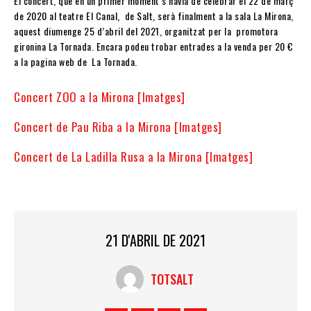
El concert, que en un primer moment s’havia de celebrar el 22 de març
de 2020 al teatre El Canal, de Salt, serà finalment a la sala La Mirona,
aquest diumenge 25 d’abril del 2021, organitzat per la promotora
gironina La Tornada. Encara podeu trobar entrades a la venda per 20 €
a la pagina web de La Tornada.
Concert ZOO a la Mirona [Imatges]
Concert de Pau Riba a la Mirona [Imatges]
Concert de La Ladilla Rusa a la Mirona [Imatges]
21 D'ABRIL DE 2021
TOTSALT