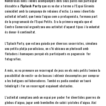
Nombrosos nens i nenes acompanyats dels seus pares van participar
dissabte a
l’
Splash Party
que es va dur a terme a l’Espai Gironès
coincidint amb la campanya de rebaixes d’estiu. La nova i divertida
activitat infantil, que tenia l’aigua com a protagonista, formava part
de la programació de l’Espai Petits. Era la primera vegada que el
Centre Comercial organitzava una activitat d’aquest tipus i la voluntat
és donar-li continuïtat.
L’Splash Party, que estava guiada per diversos socorristes, simulava
una petita platja paradisíaca, on s’hi ubicava un photocall amb
flotadors i hamaques perquè els participants es poguessin fer
fotografies.
A més, es va preveure un recorregut de jocs on els més petits tenien la
possibilitat de vestir-se de bussos i obtenir descomptes per comprar
a les botigues col·laboradores. També es podia conduir un tauró
teledirigit i fer un recorregut esquivant obstacles.
L’activitat comptava amb un espai per poder fer divertides guerres de
globus d’aigua, jugar amb bombolles de sabó i pistoles d’aigua. Així