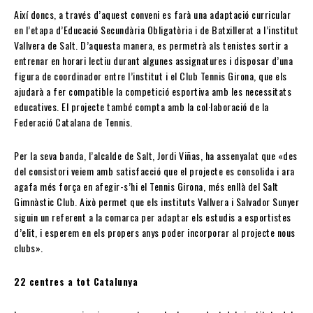
Així doncs, a través d’aquest conveni es farà una adaptació curricular
en l’etapa d’Educació Secundària Obligatòria i de Batxillerat a l’institut
Vallvera de Salt. D’aquesta manera, es permetrà als tenistes sortir a
entrenar en horari lectiu durant algunes assignatures i disposar d’una
figura de coordinador entre l’institut i el Club Tennis Girona, que els
ajudarà a fer compatible la competició esportiva amb les necessitats
educatives. El projecte també compta amb la col·laboració de la
Federació Catalana de Tennis.
Per la seva banda, l’alcalde de Salt, Jordi Viñas, ha assenyalat que «des
del consistori veiem amb satisfacció que el projecte es consolida i ara
agafa més força en afegir-s’hi el Tennis Girona, més enllà del Salt
Gimnàstic Club. Això permet que els instituts Vallvera i Salvador Sunyer
siguin un referent a la comarca per adaptar els estudis a esportistes
d’elit, i esperem en els propers anys poder incorporar al projecte nous
clubs».
22 centres a tot Catalunya