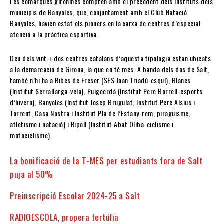
Les comarques gironines compten amb el precedent dels instituts dels
municipis de Banyoles, que, conjuntament amb el Club Natació
Banyoles, havien estat els pioners en la xarxa de centres d’especial
atenció a la pràctica esportiva.
Deu dels vint-i-dos centres catalans d’aquesta tipologia estan ubicats
a la demarcació de Girona, la que en té més. A banda dels dos de Salt,
també n’hi ha a Ribes de Freser (SES Joan Triadú-esquí), Blanes
(Institut Serrallarga-vela), Puigcerdà (Institut Pere Borrell-esports
d’hivern), Banyoles (Institut Josep Brugulat, Institut Pere Alsius i
Torrent, Casa Nostra i Institut Pla de l’Estany-rem, piragüisme,
atletisme i natació) i Ripoll (Institut Abat Oliba-ciclisme i
motociclisme).
La bonificació de la T-MES per estudiants fora de Salt
puja al 50%
Preinscripció Escolar 2024-25 a Salt
RADIOESCOLA, propera tertúlia