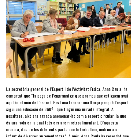
La secretària general de l’Esport i de l’Activitat Física, Anna Caula, ha
comentat que “la peça de l’engranatge que promou que estiguem avui
aquí és el món de l’esport. Ens toca trencar una llança perquè l’esport
sigui una educació de 360º i que tingui una mirada integral. A
nosaltres, això ens agrada anomenar-ho com a esport circular, ja que
és una roda en la qual tots ens anem retroalimentant. D’aquesta
manera, des de les diferents parts que hi treballem, nodrim a un
infant de diversos aprenentatges”. A més, Anna Caula ha recordat que