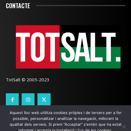
CONTACTE
TotSalt © 2005-2023
Aquest lloc web utilitza cookies pròpies i de tercers per a fer
CONTACTE
TOTSALT
AVÍS LEGAL
GALETES
possible, personalitzar i analitzar la navegació, millorant la
qualitat dels serveis. Si prem "Acceptar" s'entén que ha estat
SEO LOCAL
I
PÀGINES WEB GIRONA
ZOOOMWEB
informat i accepta la instal·lació i l'us de les cookies.