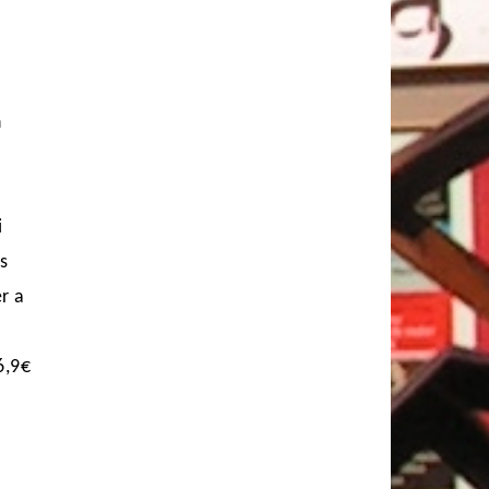
n
i
ls
er a
6,9€