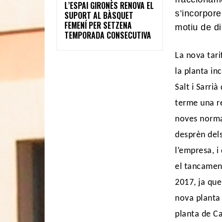
L’ESPAI GIRONÈS RENOVA EL
s’incorpor
SUPORT AL BÀSQUET
FEMENÍ PER SETZENA
motiu de di
TEMPORADA CONSECUTIVA
La nova tari
la planta i
Salt i Sarri
terme una re
noves normat
desprèn dels
l’empresa, 
el tancamen
2017, ja que
nova planta 
planta de Ca