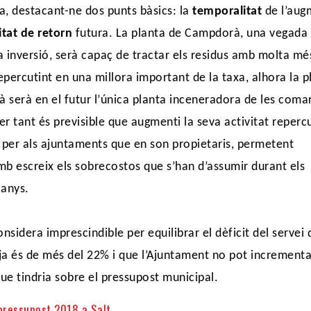
a, destacant-ne dos punts bàsics: la
temporalitat
de l’aug
itat de retorn
futura. La planta de Campdorà, una vegada
la inversió, serà capaç de tractar els residus amb molta mé
repercutint en una millora important de la taxa, alhora la p
 serà en el futur l’única planta inceneradora de les coma
per tant és previsible que augmenti la seva activitat reperc
 per als ajuntaments que en son propietaris, permetent
b escreix els sobrecostos que s’han d’assumir durant els
 anys.
onsidera imprescindible per equilibrar el dèficit del servei
ja és de més del 22% i que l’Ajuntament no pot incrementa
que tindria sobre el pressupost municipal.
pressupost 2018 a Salt