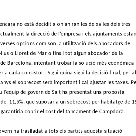
 encara no està decidit a on aniran les deixalles dels tres
actualment la direcció de l’empresa i els ajuntaments esta
iverses opcions com son la utiiltzació dels abocadors de
lius o Lloret de Mar o fins i tot algun abocador de la
de Barcelona, intentant trobar la solució més econòmica 
 a cada consistori. Sigui quina sigui la decisió final, per a
anys el sobrecost serà important i cal ajustar les taxes. P
u l’equip de govern de Salt ha presentat una proposta
 del 11,5%, que suposaria un sobrecost per habitatge de 1
 garantiria cobrir el cost del tancament de Campdorà.
overn ha traslladat a tots els partits aquesta situació