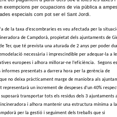
en exempcions per ocupacions de via pública a ampes
ades especials com pot ser el Sant Jordi.
fa de la taxa d’escombraries es veu afectada per la situac
ncineradora de
Campdorà, propietat dels ajuntaments de Gi
à de Ter, que té prevista una aturada de 2 anys per poder du
modelació necessària i imprescindible per adequar-la a l
ives europees i alhora millorar-ne l’eficiència. Segons e
 informes presentats a darrera hora per la gerència de
i que no deixa pràcticament marge de maniobra als ajunta
t representarà un increment de despeses d’un 40% respec
 suposarà transportar tots els residus dels 3 ajuntaments 
incineradora i alhora mantenir una estructura mínima a l
mpdorà per la gestió i seguiment dels treballs que si