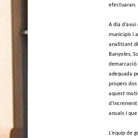
efectuaran.
A dia d’avui
municipis i 
analitzant d
Banyoles, So
demarcació 
adequada per
propers dos 
aquest moti
d’increment
anuals i que
L’equip de g