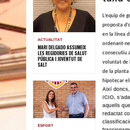
L’equip de g
proposta d’
en la línea 
ACTUALITAT
ordenant-ne
MARI DELGADO ASSUMEIX
LES REGIDORIES DE SALUT
consecutiu a
PÚBLICA I JOVENTUT DE
voluntat de 
SALT
de la planta
hipotecar el
Així doncs,
ICIO, s’ad
aquells que
redactat co
classificaci
ESPORT
fraccioname