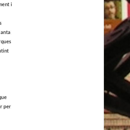
ment i
s
lanta
rques
utint
 que
r per