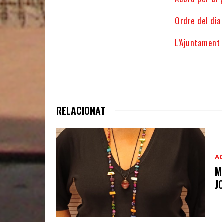
Ordre del dia
L’Ajuntament
RELACIONAT
A
M
J