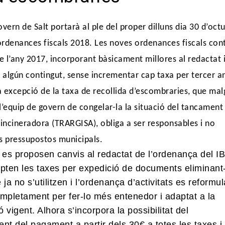
overn de Salt portarà al ple del proper dilluns dia 30 d’oct
ordenances fiscals 2018. Les noves ordenances fiscals con
de l’any 2017, incorporant bàsicament millores al redactat 
 algún contingut, sense incrementar cap taxa per tercer a
 excepció de la taxa de recollida d’escombraries, que malg
l’equip de govern de congelar-la la situació del tancament
 incineradora (TRARGISA), obliga a ser responsables i no
s pressupostos municipals.
 es proposen canvis al redactat de l’ordenança del IBI
apten les taxes per expedició de documents eliminant
 ja no s’utilitzen i l’ordenança d’activitats es reformul
mpletament per fer-lo més entenedor i adaptat a la
ó vigent. Alhora s’incorpora la possibilitat del
nt del pagament a partir dels 30€ a totes les taxes i