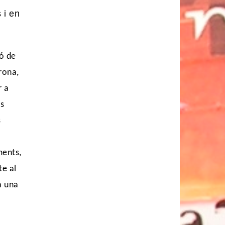
 i en
ió de
rona,
r a
es
s
ments,
te al
a una
a