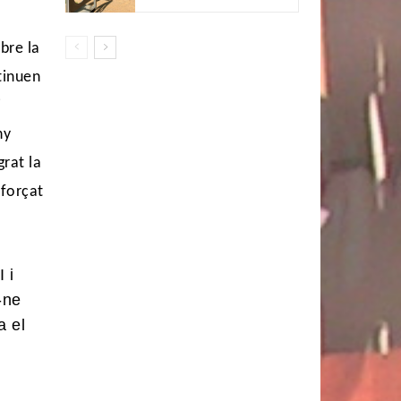
ubre la
tinuen
i
ny
rat la
 forçat
 i
-ne
a el