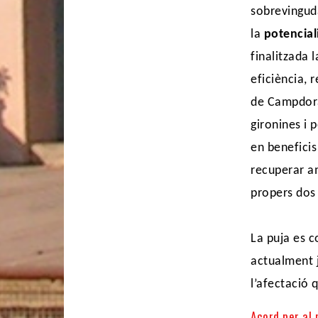
sobrevingud
la
potencial
finalitzada 
eficiència, 
de Campdorà
gironines i 
en beneficis
recuperar am
propers dos
La puja es c
actualment 
l’afectació 
Acord per al 