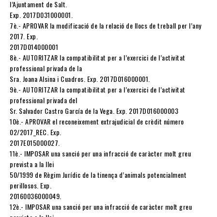
l’Ajuntament de Salt.
Exp. 2017D031000001.
7è.- APROVAR la modificació de la relació de llocs de treball per l’any
2017. Exp.
2017D014000001
8è.- AUTORITZAR la compatibilitat per a l’exercici de l’activitat
professional privada de la
Sra. Joana Alsina i Cuadros. Exp. 2017D016000001.
9è.- AUTORITZAR la compatibilitat per a l’exercici de l’activitat
professional privada del
Sr. Salvador Castro García de la Vega. Exp. 2017D016000003
10è.- APROVAR el reconeixement extrajudicial de crèdit número
02/2017_REC. Exp.
2017E015000027.
11è.- IMPOSAR una sanció per una infracció de caràcter molt greu
prevista a la llei
50/1999 de Règim Jurídic de la tinença d’animals potencialment
perillosos. Exp.
20160036000049.
12è.- IMPOSAR una sanció per una infracció de caràcter molt greu