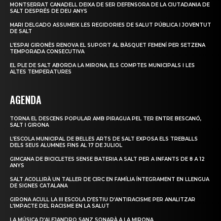
MONTSERRAT CANADELL DEIXA DE SER DEFENSORA DE LA CIUTADANIA DE
SALT DESPRÉS DE DEU ANYS
MARI DELGADO ASSUMEIX LES REGIDORIES DE SALUT PÚBLICA I JOVENTUT
DE SALT
L’ESPAI GIRONÈS RENOVA EL SUPORT AL BÀSQUET FEMENÍ PER SETZENA
TEMPORADA CONSECUTIVA
EL PLE DE SALT ABORDA LA MIRONA, ELS COMPTES MUNICIPALS I LES
ALTES TEMPERATURES
AGENDA
TORNA EL DESCENS POPULAR AMB PIRAGUA PEL TER ENTRE BESCANÓ,
SALT I GIRONA
L’ESCOLA MUNICIPAL DE BELLES ARTS DE SALT EXPOSA ELS TREBALLS
DELS SEUS ALUMNES FINS AL 17 DE JULIOL
GIMCANA DE BICICLETES SENSE BATERIA A SALT PER A INFANTS DE 8 A 12
ANYS
SALT ACOLLIRÀ UN TALLER DE CIRC EN FAMÍLIA ÍNTEGRAMENT EN LLENGUA
DE SIGNES CATALANA
GIRONA ACULL LA III ESCOLA D’ESTIU D’ANTIRACISME PER ANALITZAR
L’IMPACTE DEL RACISME EN LA SALUT
LA MÚSICA D’ALEJANDRO SANZ SONARÀ A LA MIRONA