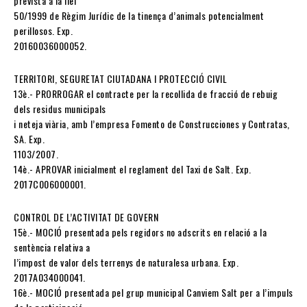
prevista a la llei
50/1999 de Règim Jurídic de la tinença d’animals potencialment
perillosos. Exp.
20160036000052.
TERRITORI, SEGURETAT CIUTADANA I PROTECCIÓ CIVIL
13è.- PRORROGAR el contracte per la recollida de fracció de rebuig
dels residus municipals
i neteja viària, amb l’empresa Fomento de Construcciones y Contratas,
SA. Exp.
1103/2007.
14è.- APROVAR inicialment el reglament del Taxi de Salt. Exp.
2017C006000001.
CONTROL DE L’ACTIVITAT DE GOVERN
15è.- MOCIÓ presentada pels regidors no adscrits en relació a la
sentència relativa a
l’impost de valor dels terrenys de naturalesa urbana. Exp.
2017A034000041.
16è.- MOCIÓ presentada pel grup municipal Canviem Salt per a l’impuls