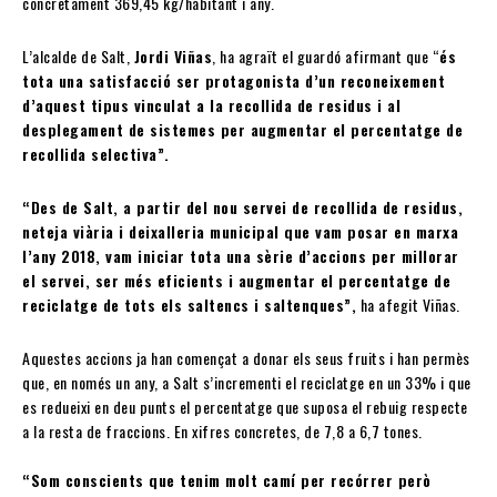
concretament 369,45 kg/habitant i any.
L’alcalde de Salt,
Jordi Viñas
, ha agraït el guardó afirmant que “
és
tota una satisfacció ser protagonista d’un reconeixement
d’aquest tipus vinculat a la recollida de residus i al
desplegament de sistemes per augmentar el percentatge de
recollida selectiva”.
“Des de Salt, a partir del nou servei de recollida de residus,
neteja viària i deixalleria municipal que vam posar en marxa
l’any 2018, vam iniciar tota una sèrie d’accions per millorar
el servei, ser més eficients i augmentar el percentatge de
reciclatge de tots els saltencs i saltenques”,
ha afegit Viñas.
Aquestes accions ja han començat a donar els seus fruits i han permès
que, en només un any, a Salt s’incrementi el reciclatge en un 33% i que
es redueixi en deu punts el percentatge que suposa el rebuig respecte
a la resta de fraccions. En xifres concretes, de 7,8 a 6,7 tones.
“Som conscients que tenim molt camí per recórrer però