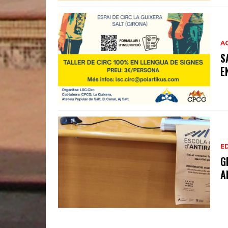
A
S
E
E
G
A