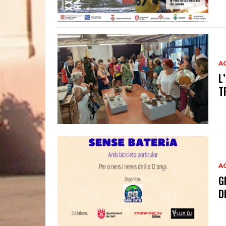
A
L
T
A
G
D