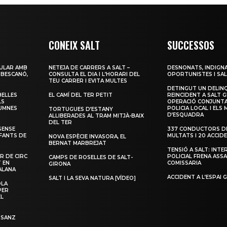
CONEIX SALT
SUCCESSOS
ULAR AMB
NETEJA DE CARRERS A SALT –
DESNONATS, INDIGNA
 BESCANÓ,
CONSULTA EL DIA I L’HORARI DEL
OPORTUNISTES I SAL
TEU CARRER I EVITA MULTES
DETINGUT UN DELIN
BELLES
EL CAMÍ DEL TER PETIT
REINCIDENT A SALT G
LS
OPERACIÓ CONJUNTA
LUMNES
POLICIA LOCAL I ELS
TORTUGUES D’ESTANY
D’ESQUADRA
ALLIBERADES AL TRAM MITJÀ-BAIX
DEL TER
SENSE
337 CONDUCTORS DE
NFANTS DE
MULTATS I 20 ACCID
NOVA ESPÈCIE INVASORA, EL
BERNAT MARBREJAT
TENSIÓ A SALT: INTE
R DE CIRC
POLICIAL FRENA ASSA
CAMPS DE ROSELLES DE SALT-
T EN
COMISSARIA
GIRONA
ALANA
ACCIDENT A L’ESPAI 
SALT I LA SEVA NATURA [VÍDEO]
OLA
PER
EL
 SANZ