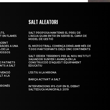
SALT ALEATORI
TS,
SALT PROPOSA MANTENIR EL PREU DE
T EN FLAMES
L’AIGUA QUAN ENTRI EN SERVEI EL CANVI DE
MODEL DE GESTIÓ
QÜENT
RÀCIES A UNA
EL MICFOOTBALL COMENÇA DEMÀ AMB MÉS DE
 DE LA
7.000 PARTICIPANTS DELS CINC CONTINENTS
 MOSSOS
SALT CEDEIX TERRENYS PER AL NOU INSTITUT
SALVADOR SUNYER I AVANÇA EN LA
 PATINETS
CONSTRUCCIÓ D’AQUEST EQUIPAMENT
ENTS A SALT
EDUCATIU
RVENCIÓ
L’ESTIU A LA MIRONA
LT A LA
BARÇA ACTIVA’T A SALT
GIRONÈS
INTERVENCIONS IPS-CUP EN EL DEBAT
SALT’EDUCA MUNICIPALS 2019