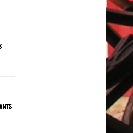
S
FANTS