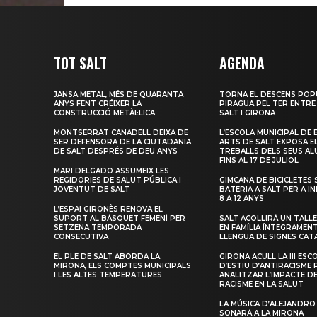
TOT SALT
AGENDA
JANSA METAL, MÉS DE QUARANTA
TORNA EL DESCENS POP
ANYS FENT CRÉIXER LA
PIRAGUA PEL TER ENTRE
CONSTRUCCIÓ METÀL·LICA
SALT I GIRONA
MONTSERRAT CANADELL DEIXA DE
L’ESCOLA MUNICIPAL DE 
SER DEFENSORA DE LA CIUTADANIA
ARTS DE SALT EXPOSA E
DE SALT DESPRÉS DE DEU ANYS
TREBALLS DELS SEUS A
FINS AL 17 DE JULIOL
MARI DELGADO ASSUMEIX LES
REGIDORIES DE SALUT PÚBLICA I
GIMCANA DE BICICLETES 
JOVENTUT DE SALT
BATERIA A SALT PER A I
8 A 12 ANYS
L’ESPAI GIRONÈS RENOVA EL
SUPORT AL BÀSQUET FEMENÍ PER
SALT ACOLLIRÀ UN TALLE
SETZENA TEMPORADA
EN FAMÍLIA ÍNTEGRAMEN
CONSECUTIVA
LLENGUA DE SIGNES CAT
EL PLE DE SALT ABORDA LA
GIRONA ACULL LA III ESC
MIRONA, ELS COMPTES MUNICIPALS
D’ESTIU D’ANTIRACISME 
I LES ALTES TEMPERATURES
ANALITZAR L’IMPACTE D
RACISME EN LA SALUT
LA MÚSICA D’ALEJANDRO
SONARÀ A LA MIRONA