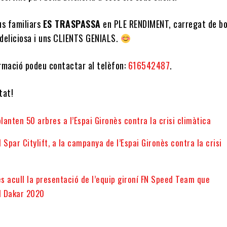
us familiars
ES TRASPASSA
en PLE RENDIMENT, carregat de b
 deliciosa i uns CLIENTS GENIALS.
rmació podeu contactar al telèfon:
616542487
.
at! ​
planten 50 arbres a l’Espai Gironès contra la crisi climàtica
 Spar Citylift, a la campanya de l’Espai Gironès contra la crisi
ès acull la presentació de l’equip gironí FN Speed Team que
al Dakar 2020