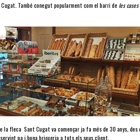
t Cugat. També conegut popularment com el barri de
les cases
de la fleca Sant Cugat va començar ja fa més de 30 anys, des 
 servint pa i bona brioxeria a tots els seus client.