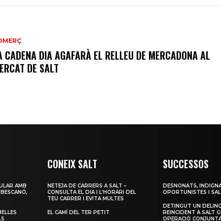
OMERÇ
A CADENA DIA AGAFARÀ EL RELLEU DE MERCADONA AL
ERCAT DE SALT
CONEIX SALT
SUCCESSOS
ULAR AMB
NETEJA DE CARRERS A SALT –
DESNONATS, INDIGNA
 BESCANÓ,
CONSULTA EL DIA I L’HORARI DEL
OPORTUNISTES I SAL
TEU CARRER I EVITA MULTES
DETINGUT UN DELIN
BELLES
EL CAMÍ DEL TER PETIT
REINCIDENT A SALT G
LS
OPERACIÓ CONJUNTA