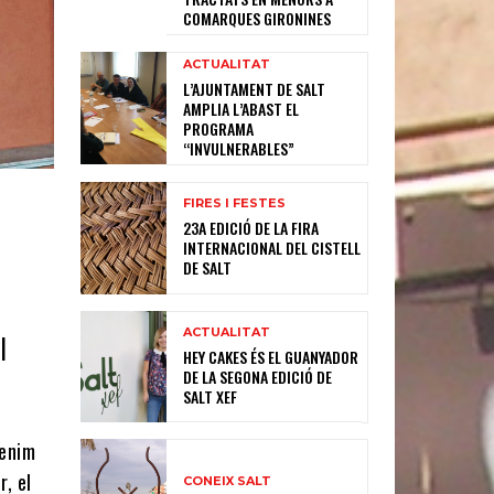
COMARQUES GIRONINES
ACTUALITAT
L’AJUNTAMENT DE SALT
AMPLIA L’ABAST EL
PROGRAMA
“INVULNERABLES”
FIRES I FESTES
23A EDICIÓ DE LA FIRA
INTERNACIONAL DEL CISTELL
DE SALT
ACTUALITAT
l
HEY CAKES ÉS EL GUANYADOR
DE LA SEGONA EDICIÓ DE
SALT XEF
tenim
r, el
CONEIX SALT