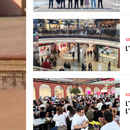
C
L
C
L
L