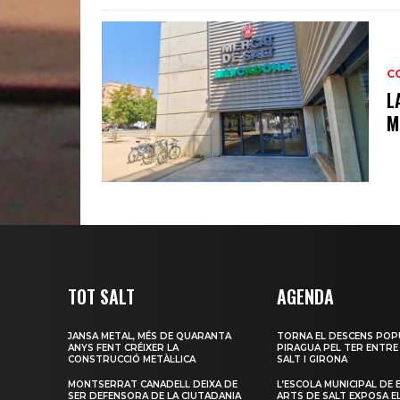
C
L
M
TOT SALT
AGENDA
JANSA METAL, MÉS DE QUARANTA
TORNA EL DESCENS POP
ANYS FENT CRÉIXER LA
PIRAGUA PEL TER ENTRE
CONSTRUCCIÓ METÀL·LICA
SALT I GIRONA
MONTSERRAT CANADELL DEIXA DE
L’ESCOLA MUNICIPAL DE 
SER DEFENSORA DE LA CIUTADANIA
ARTS DE SALT EXPOSA E