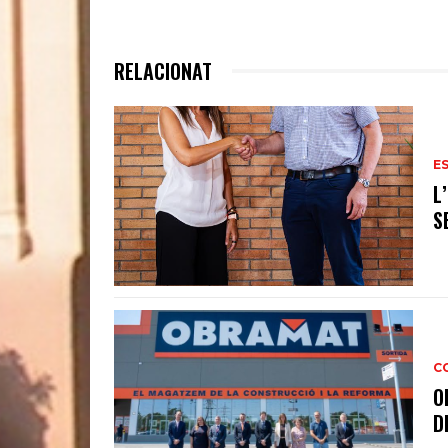
RELACIONAT
E
L
S
C
O
D