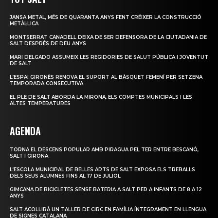
JANSA METAL, MÉS DE QUARANTA ANYS FENT CRÉIXER LA CONSTRUCCIÓ
METÀL·LICA
MONTSERRAT CANADELL DEIXA DE SER DEFENSORA DE LA CIUTADANIA DE
SALT DESPRÉS DE DEU ANYS
MARI DELGADO ASSUMEIX LES REGIDORIES DE SALUT PÚBLICA I JOVENTUT
DE SALT
L’ESPAI GIRONÈS RENOVA EL SUPORT AL BÀSQUET FEMENÍ PER SETZENA
TEMPORADA CONSECUTIVA
EL PLE DE SALT ABORDA LA MIRONA, ELS COMPTES MUNICIPALS I LES
ALTES TEMPERATURES
AGENDA
TORNA EL DESCENS POPULAR AMB PIRAGUA PEL TER ENTRE BESCANÓ,
SALT I GIRONA
L’ESCOLA MUNICIPAL DE BELLES ARTS DE SALT EXPOSA ELS TREBALLS
DELS SEUS ALUMNES FINS AL 17 DE JULIOL
GIMCANA DE BICICLETES SENSE BATERIA A SALT PER A INFANTS DE 8 A 12
ANYS
SALT ACOLLIRÀ UN TALLER DE CIRC EN FAMÍLIA ÍNTEGRAMENT EN LLENGUA
DE SIGNES CATALANA