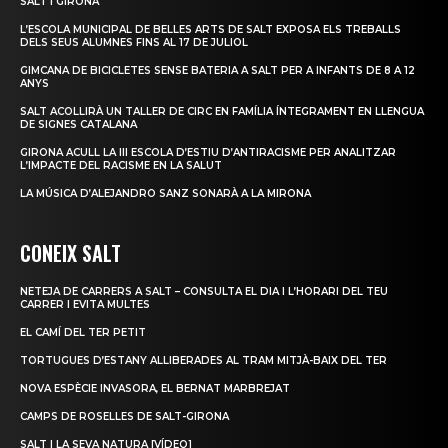
SALT I GIRONA
L’ESCOLA MUNICIPAL DE BELLES ARTS DE SALT EXPOSA ELS TREBALLS
DELS SEUS ALUMNES FINS AL 17 DE JULIOL
GIMCANA DE BICICLETES SENSE BATERIA A SALT PER A INFANTS DE 8 A 12
ANYS
SALT ACOLLIRÀ UN TALLER DE CIRC EN FAMÍLIA ÍNTEGRAMENT EN LLENGUA
DE SIGNES CATALANA
GIRONA ACULL LA III ESCOLA D’ESTIU D’ANTIRACISME PER ANALITZAR
L’IMPACTE DEL RACISME EN LA SALUT
LA MÚSICA D’ALEJANDRO SANZ SONARÀ A LA MIRONA
CONEIX SALT
NETEJA DE CARRERS A SALT – CONSULTA EL DIA I L’HORARI DEL TEU
CARRER I EVITA MULTES
EL CAMÍ DEL TER PETIT
TORTUGUES D’ESTANY ALLIBERADES AL TRAM MITJÀ-BAIX DEL TER
NOVA ESPÈCIE INVASORA, EL BERNAT MARBREJAT
CAMPS DE ROSELLES DE SALT-GIRONA
SALT I LA SEVA NATURA [VÍDEO]